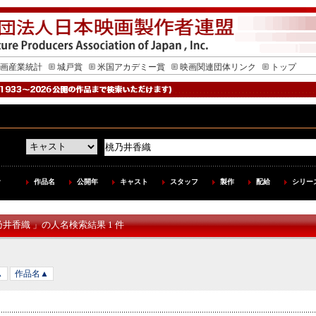
画産業統計
城戸賞
米国アカデミー賞
映画関連団体リンク
トップ
作品名
公開年
キャスト
スタッフ
製作
配給
シリー
乃井香織 」の人名検索結果 1 件
▲
作品名▲