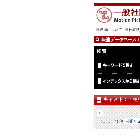
映連について
日本映
キャスト
：
「 桃
1
（ 1 - 1 ）/ 1 件
公開年