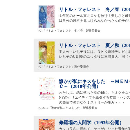
リトル・フォレスト 冬／春（20
１年間のオール東北ロケを敢行！美しさと厳
は自分の居所を見つけられなかった女の子が
(C)「リトル・フォレスト 冬／春」製作委員会
リトル・フォレスト 夏／秋（20
主人公・いち子役には、ＮＨＫ連続テレビ小
いち子の幼馴染のユウタ役に三浦貴大、同じ
(C)「リトル・フォレスト」製作委員会
誰かが私にキスをした ～ＭＥＭ
Ｃ～（2010年公開）
わたしは、恋に落ちた次の日に、キオクをな
NYのクリエイティブを牽引する監督・ハン
の競演で強力なケミストリーが生み・・・
(C)2010「誰かが私にキスをした」製作委員会
修羅場の人間学（1993年公開）
カッコ良さに憧れて、ヤクザになった青年が戦