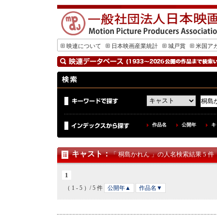
映連について
日本映画産業統計
城戸賞
米国ア
作品名
公開年
キ
キャスト
：
「 桐島かれん 」の人名検索結果 5 件
1
（ 1 - 5 ）/ 5 件
公開年▲
作品名▼