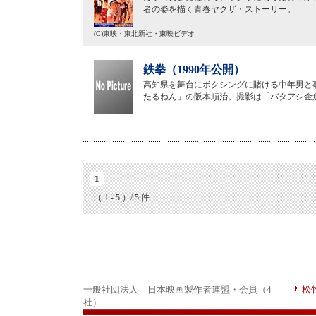
者の姿を描く青春ヤクザ・ストーリー。
(C)東映・東北新社・東映ビデオ
鉄拳（1990年公開）
高知県を舞台にボクシングに賭ける中年男と
たるねん」の阪本順治。撮影は「バタアシ金
1
（ 1 - 5 ）/ 5 件
一般社団法人 日本映画製作者連盟・会員（4
松
社）