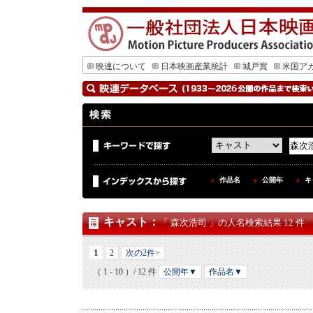
映連について
日本映画産業統計
城戸賞
米国ア
作品名
公開年
キ
キャスト
：
「 森次浩司 」の人名検索結果 12 件
1
2
次の2件>
（ 1 - 10 ）/ 12 件
公開年▼
作品名▼