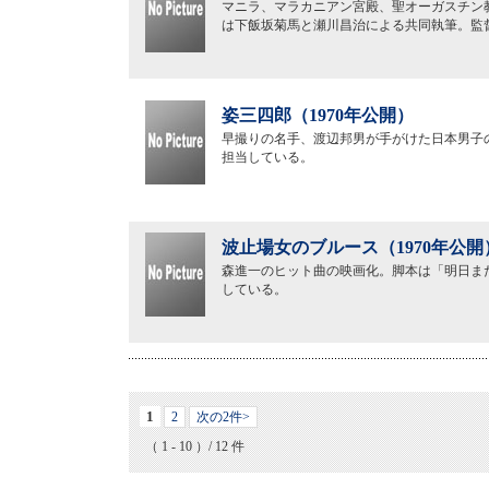
マニラ、マラカニアン宮殿、聖オーガスチン
は下飯坂菊馬と瀬川昌治による共同執筆。監
姿三四郎（1970年公開）
早撮りの名手、渡辺邦男が手がけた日本男子
担当している。
波止場女のブルース（1970年公開
森進一のヒット曲の映画化。脚本は「明日ま
している。
1
2
次の2件>
（ 1 - 10 ）/ 12 件