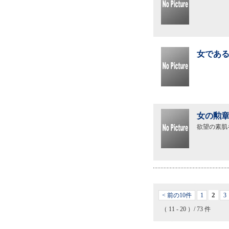
女である
女の勲章
欲望の素肌
2
< 前の10件
1
3
（ 11 - 20 ）/ 73 件