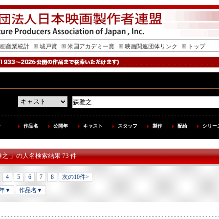
画産業統計
城戸賞
米国アカデミー賞
映画関連団体リンク
トップ
作品名
公開年
キャスト
スタッフ
製作
配給
シリー
雅之 」の人名検索結果 73 件
4
5
6
7
8
次の10件>
年▼
作品名▼