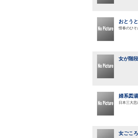
おとうと
惜春のひそ
女が階段
婦系図湯
日本三大悲
女ごころ