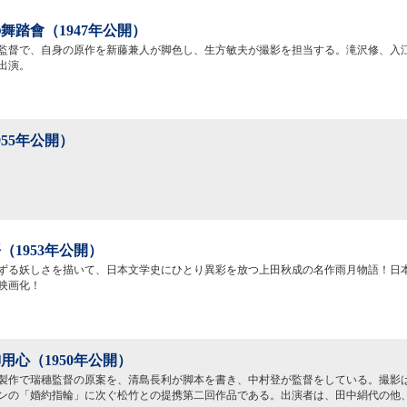
舞踏會（1947年公開）
監督で、自身の原作を新藤兼人が脚色し、生方敏夫が撮影を担当する。滝沢修、入
出演。
955年公開）
（1953年公開）
ずる妖しさを描いて、日本文学史にひとり異彩を放つ上田秋成の名作雨月物語！日
映画化！
用心（1950年公開）
製作で瑞穗監督の原案を、清島長利が脚本を書き、中村登が監督をしている。撮影
ンの「婚約指輪」に次ぐ松竹との提携第二回作品である。出演者は、田中絹代の他