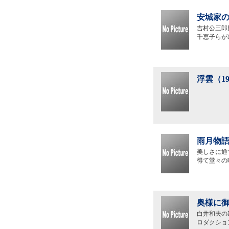
安城家の
吉村公三郎
千恵子らが
浮雲（1
雨月物語
美しさに通
得て堂々の
奥様に御
白井和夫の
ロダクショ