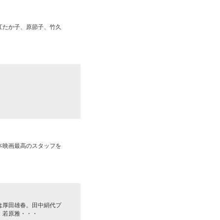
江たか子、原節子、竹久
本映画最高のスタッフを
は厚田雄春。田中絹代プ
、若原雅・・・