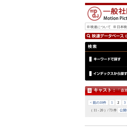
映連について
日本映
キャスト
：
「 森
2
< 前の10件
1
3
（ 11 - 20 ）/ 73 件
公開