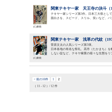
関東テキヤ一家 天王寺の決斗（1
テキヤ一家シリーズ第3作。日本三大祭とし
面白さを、スピード、スリル、笑いなど、パ
(C)東映
関東テキヤ一家 浅草の代紋（19
菅原文太の人気シリーズ第5弾。
日本各地の有名な祭礼、高市（たかまち）を
しない掟など、テキヤ稼業の様々な生態をリ
(C)東映
2
< 前の10件
1
（ 11 - 12 ）/ 12 件