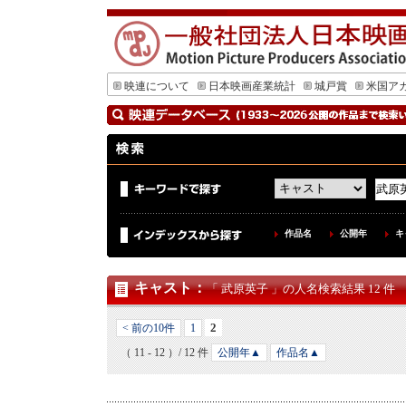
映連について
日本映画産業統計
城戸賞
米国ア
作品名
公開年
キ
キャスト
：
「 武原英子 」の人名検索結果 12 件
2
< 前の10件
1
（ 11 - 12 ）/ 12 件
公開年▲
作品名▲