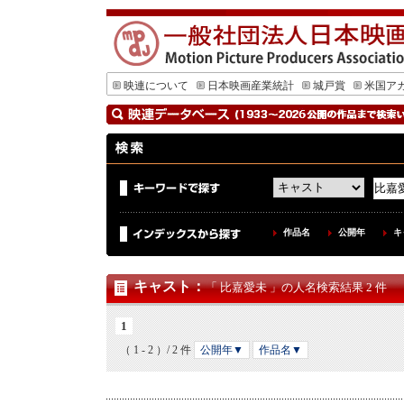
映連について
日本映画産業統計
城戸賞
米国ア
作品名
公開年
キ
キャスト
：
「 比嘉愛未 」の人名検索結果 2 件
1
（ 1 - 2 ）/ 2 件
公開年▼
作品名▼