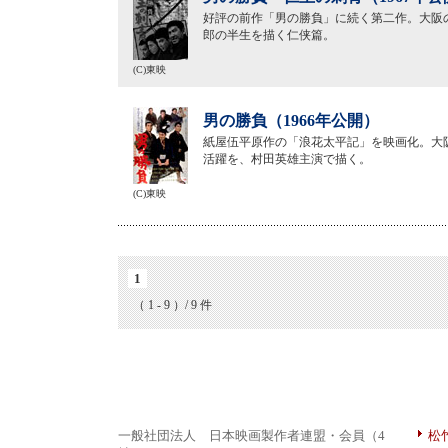
好評の前作「男の勝負」に続く第二作。大阪
郎の半生を描く仁侠篇。
(C)東映
男の勝負（1966年公開）
紙屋伍平原作の「浪花太平記」を映画化。大
活躍を、村田英雄主演で描く。
(C)東映
1
（ 1 - 9 ）/ 9 件
一般社団法人 日本映画製作者連盟・会員（4
松