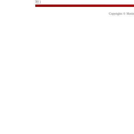
社）
Copyrights © Motion 