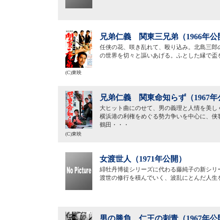
兄弟仁義 関東三兄弟（1966年公
任侠の花、咲き乱れて、殴り込み。北島三郎
の世界を切々と謳いあげる。ふとした縁で盃
(C)東映
兄弟仁義 関東命知らず（1967年
大ヒット曲にのせて、男の義理と人情を美しく
横浜港の利権をめぐる勢力争いを中心に、侠
鶴田・・・
(C)東映
女渡世人（1971年公開）
緋牡丹博徒シリーズに代わる藤純子の新シリ
渡世の修行を積んでいく、波乱にとんだ人生
男の勝負 仁王の刺青（1967年公