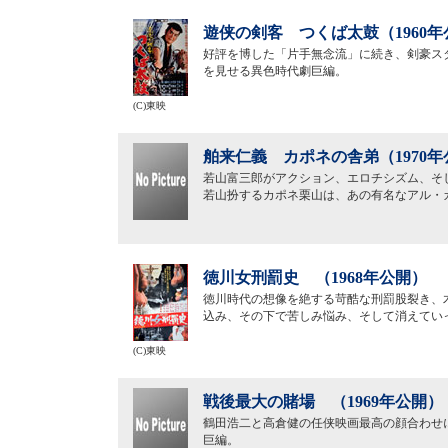
遊侠の剣客 つくば太鼓（1960年
好評を博した「片手無念流」に続き、剣豪ス
を見せる異色時代劇巨編。
(C)東映
舶来仁義 カポネの舎弟（1970年
若山富三郎がアクション、エロチシズム、そ
若山扮するカポネ栗山は、あの有名なアル・
徳川女刑罰史 （1968年公開）
徳川時代の想像を絶する苛酷な刑罰股裂き、
込み、その下で苦しみ悩み、そして消えてい
(C)東映
戦後最大の賭場 （1969年公開）
鶴田浩二と高倉健の任侠映画最高の顔合わせ
巨編。