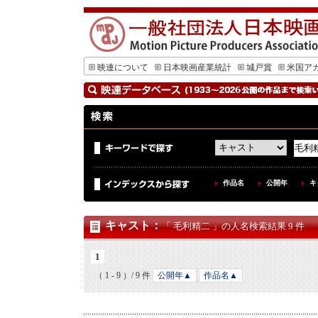
映連について
日本映画産業統計
城戸賞
米国ア
作品名
公開年
キ
キャスト
：
「 毛利精二 」の人名検索結果 9 件
1
（ 1 - 9 ）/ 9 件
公開年▲
作品名▲