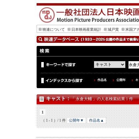
映連について
日本映画産業統計
城戸賞
米国ア
作品名
公開年
キ
キャスト
：
「 永倉大輔 」の人名検索結果 1 件
1
（ 1 - 1 ）/ 1 件
公開年▼
作品名▲