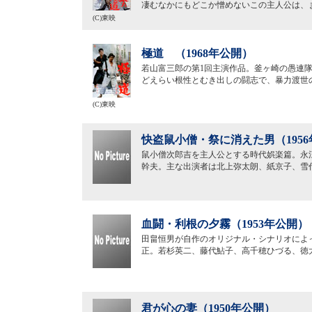
凄むなかにもどこか憎めないこの主人公は、
(C)東映
極道 （1968年公開）
若山富三郎の第1回主演作品。釜ヶ崎の愚連
どえらい根性とむき出しの闘志で、暴力渡世
(C)東映
快盗鼠小僧・祭に消えた男（195
鼠小僧次郎吉を主人公とする時代娯楽篇。永
幹夫。主な出演者は北上弥太朗、紙京子、雪
血闘・利根の夕霧（1953年公開）
田畠恒男が自作のオリジナル・シナリオによ
正。若杉英二、藤代鮎子、高千穂ひづる、徳
君が心の妻（1950年公開）