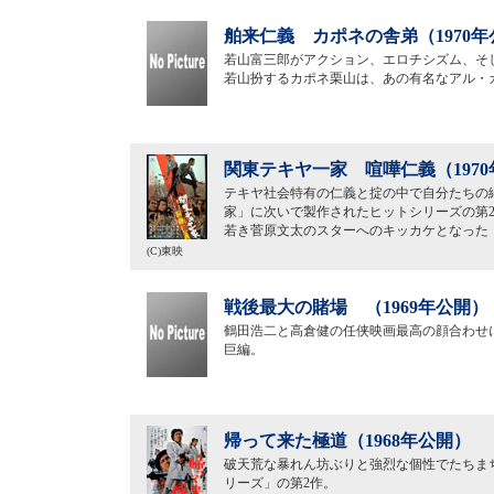
舶来仁義 カポネの舎弟（1970年
若山富三郎がアクション、エロチシズム、そ
若山扮するカポネ栗山は、あの有名なアル・
関東テキヤ一家 喧嘩仁義（197
テキヤ社会特有の仁義と掟の中で自分たちの
家」に次いで製作されたヒットシリーズの第
若き菅原文太のスターへのキッカケとなった
(C)東映
戦後最大の賭場 （1969年公開）
鶴田浩二と高倉健の任侠映画最高の顔合わせ
巨編。
帰って来た極道（1968年公開）
破天荒な暴れん坊ぶりと強烈な個性でたちま
リーズ」の第2作。