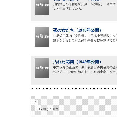
川内潔志の原作を柳川真一が脚色し、高木孝
などが出演している。
夜の女たち（1948年公開）
久板栄二郎の『女性祭』（日本小説所載）を
銀幕を引退していた高杉早苗が数年振りで特
汚れた花園（1948年公開）
中野泰介の企画で、依田義賢と森田竜男の協
柳小菊、その他に河村黎吉、名越宏彦らが出
1
（ 1 - 10 ）/ 10 件