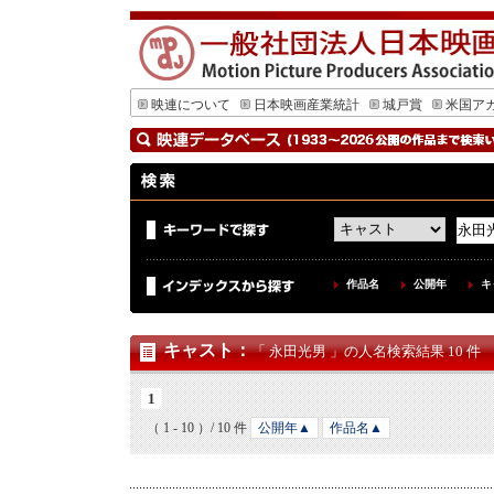
映連について
日本映画産業統計
城戸賞
米国ア
作品名
公開年
キ
キャスト
：
「 永田光男 」の人名検索結果 10 件
1
（ 1 - 10 ）/ 10 件
公開年▲
作品名▲