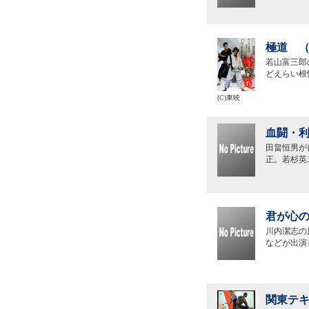
極道 （
若山富三郎
どえらい根
(C)東映
血闘・利
田畠恒男が
正。若杉英
君が心の
川内潔志の
などが出演
関東テキ