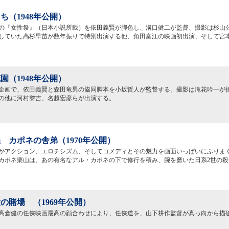
ち（1948年公開）
の『女性祭』（日本小説所載）を依田義賢が脚色し、溝口健二が監督、撮影は杉山
していた高杉早苗が数年振りで特別出演する他、角田富江の映画初出演、そして宮
園（1948年公開）
企画で、依田義賢と森田竜男の協同脚本を小坂哲人が監督する。撮影は滝花吟一が
の他に河村黎吉、名越宏彦らが出演する。
 カポネの舎弟（1970年公開）
がアクション、エロチシズム、そしてコメディとその魅力を画面いっぱいにふりまく
カポネ栗山は、あの有名なアル・カポネの下で修行を積み、腕を磨いた日系2世の殺
の賭場 （1969年公開）
高倉健の任侠映画最高の顔合わせにより、任侠道を、山下耕作監督が真っ向から描