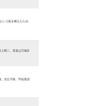
という欲を燃えたたせ、
井上晴二、音楽は万城目
鶴、月丘千秋、宇佐美諄