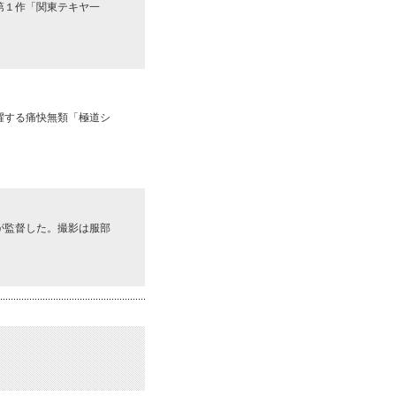
第１作「関東テキヤ一
躍する痛快無類「極道シ
が監督した。撮影は服部