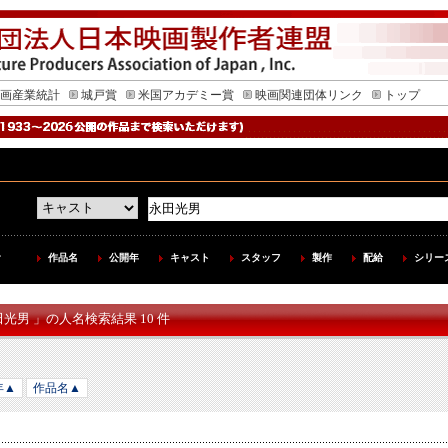
画産業統計
城戸賞
米国アカデミー賞
映画関連団体リンク
トップ
作品名
公開年
キャスト
スタッフ
製作
配給
シリー
田光男 」の人名検索結果 10 件
年▲
作品名▲