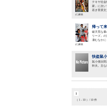
テキヤ社会
家」に次い
若き菅原文
(C)東映
帰って来
破天荒な暴
リーズ」の
凄むなかに
(C)東映
快盗鼠小
鼠小僧次郎
幹夫。主な
1
（ 1 - 10 ）/ 10 件