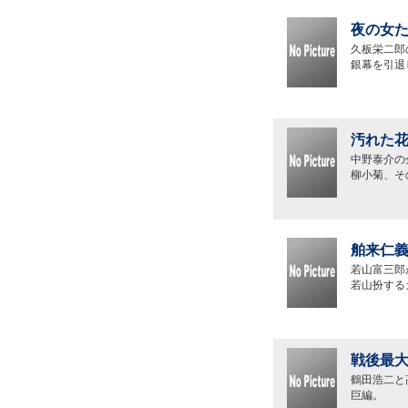
夜の女た
久板栄二郎
銀幕を引退
汚れた花
中野泰介の
柳小菊、そ
舶来仁義
若山富三郎
若山扮する
戦後最大
鶴田浩二と
巨編。