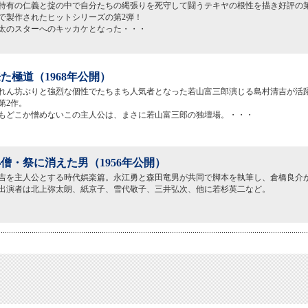
特有の仁義と掟の中で自分たちの縄張りを死守して闘うテキヤの根性を描き好評の
で製作されたヒットシリーズの第2弾！
太のスターへのキッカケとなった・・・
た極道（1968年公開）
れん坊ぶりと強烈な個性でたちまち人気者となった若山富三郎演じる島村清吉が活
第2作。
もどこか憎めないこの主人公は、まさに若山富三郎の独壇場。・・・
僧・祭に消えた男（1956年公開）
吉を主人公とする時代娯楽篇。永江勇と森田竜男が共同で脚本を執筆し、倉橋良介
出演者は北上弥太朗、紙京子、雪代敬子、三井弘次、他に若杉英二など。