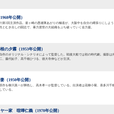
1968年公開）
の第1回主演作品。釜ヶ崎の愚連隊あがりの極道が、大阪中を自分の縄張りにしよう
性とむき出しの闘志で、暴力渡世の大組織をぶち破っていく迫力篇。
根の夕霧（1953年公開）
自作のオリジナル・シナリオによって監督した。戦後大船では初の時代劇。撮影は
二、藤代鮎子、高千穂ひづる、徳大寺伸などが主演。
妻（1950年公開）
原作を柳川真一が脚色し、高木孝一が監督している。出演者は花柳小菊、喜多川千
している。
ヤ一家 喧嘩仁義（1970年公開）