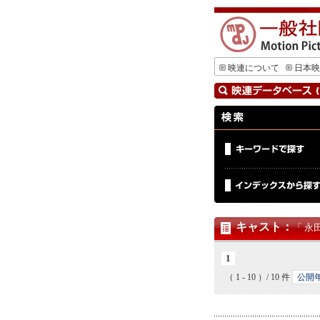
映連について
日本映
キャスト
：
「 永
1
（ 1 - 10 ）/ 10 件
公開