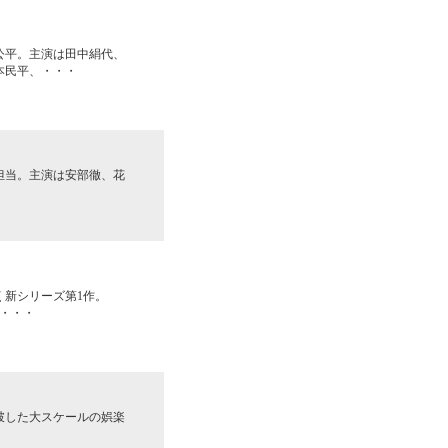
公平。主演は田中絹代、
本民平、・・・
担当。主演は安部徹、花
新シリーズ第1作。
・・・
破した大スケールの娯楽