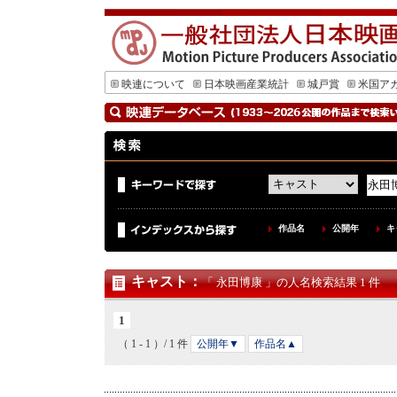
映連について
日本映画産業統計
城戸賞
米国ア
作品名
公開年
キ
キャスト
：
「 永田博康 」の人名検索結果 1 件
1
（ 1 - 1 ）/ 1 件
公開年▼
作品名▲