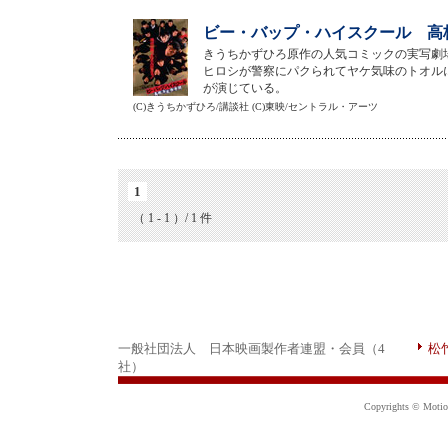
ビー・バップ・ハイスクール 高校
きうちかずひろ原作の人気コミックの実写劇
ヒロシが警察にパクられてヤケ気味のトオル
が演じている。
(C)きうちかずひろ/講談社 (C)東映/セントラル・アーツ
1
（ 1 - 1 ）/ 1 件
一般社団法人 日本映画製作者連盟・会員（4
松
社）
Copyrights © Motion 