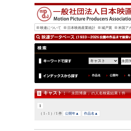
映連について
日本映画産業統計
城戸賞
米国ア
作品名
公開年
キ
キャスト
：
「 永田博康 」の人名検索結果 1 件
1
（ 1 - 1 ）/ 1 件
公開年▲
作品名▲