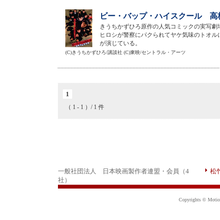
ビー・バップ・ハイスクール 高校
きうちかずひろ原作の人気コミックの実写劇
ヒロシが警察にパクられてヤケ気味のトオル
が演じている。
(C)きうちかずひろ/講談社 (C)東映/セントラル・アーツ
1
（ 1 - 1 ）/ 1 件
一般社団法人 日本映画製作者連盟・会員（4
松
社）
Copyrights © Motion 