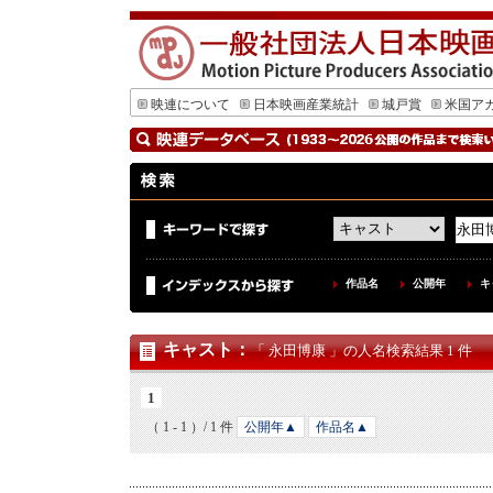
映連について
日本映画産業統計
城戸賞
米国ア
作品名
公開年
キ
キャスト
：
「 永田博康 」の人名検索結果 1 件
1
（ 1 - 1 ）/ 1 件
公開年▲
作品名▲