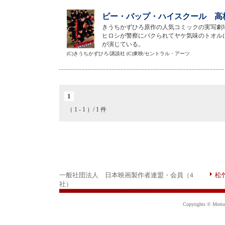
ビー・バップ・ハイスクール 高校
きうちかずひろ原作の人気コミックの実写劇
ヒロシが警察にパクられてヤケ気味のトオル
が演じている。
(C)きうちかずひろ/講談社 (C)東映/セントラル・アーツ
1
（ 1 - 1 ）/ 1 件
一般社団法人 日本映画製作者連盟・会員（4
松
社）
Copyrights © Motion 