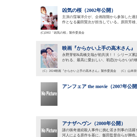
凶気の桜（2002年公開）
主演の窪塚洋介が、企画段階から参加した過
作となる薗田賢次が担当している。原田芳雄
(C)2002「凶気の桜」製作委員会
映画『からかい上手の高木さん』（
永野芽郁&高橋文哉が初共演！！ シリーズ累計
がれる、最高に愛おしい、初恋(からかい)の
（C）2024映画『からかい上手の高木さん』製作委員会 （C）山本
アンフェア the movie（2007年公
アナザヘヴン（2000年公開）
謎の猟奇連続殺人事件に挑む若き刑事の活躍
河人による原作を基に、飯田監督自らが脚色