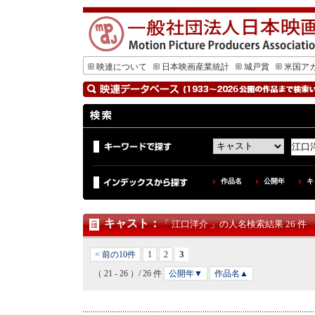
映連について
日本映画産業統計
城戸賞
米国ア
作品名
公開年
キ
キャスト
：
「 江口洋介 」の人名検索結果 26 件
3
< 前の10件
1
2
（ 21 - 26 ）/ 26 件
公開年▼
作品名▲