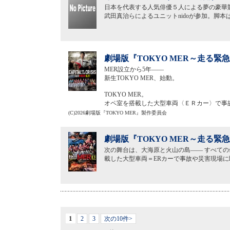
日本を代表する人気俳優５人による夢の豪華競演
武田真治らによるユニットnidoが参加。脚
劇場版『TOKYO MER～走る緊急救
MER設立から5年——
新生TOKYO MER、始動。
TOKYO MER。
オペ室を搭載した大型車両〈ＥＲカー〉で事
(C)2026劇場版『TOKYO MER』製作委員会
劇場版『TOKYO MER～走る緊
次の舞台は、大海原と火山の島―― すべての命
載した大型車両＝ERカーで事故や災害現場
1
2
3
次の10件>