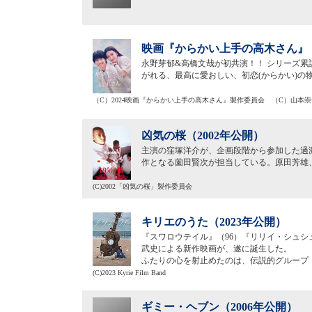
映画『からかい上手の高木さん』（
永野芽郁&高橋文哉が初共演！！ シリーズ累計
がれる、最高に愛おしい、初恋(からかい)の
（C）2024映画『からかい上手の高木さん』製作委員会 （C）山本
凶気の桜（2002年公開）
主演の窪塚洋介が、企画段階から参加した過
作となる薗田賢次が担当している。原田芳雄
(C)2002「凶気の桜」製作委員会
キリエのうた（2023年公開）
『スワロウテイル』（96）『リリイ・シュシ
武史による新作映画が、遂に誕生した。
ふたりの心を射止めたのは、伝説的グループ
(C)2023 Kyrie Film Band
ギミー・ヘブン（2006年公開）