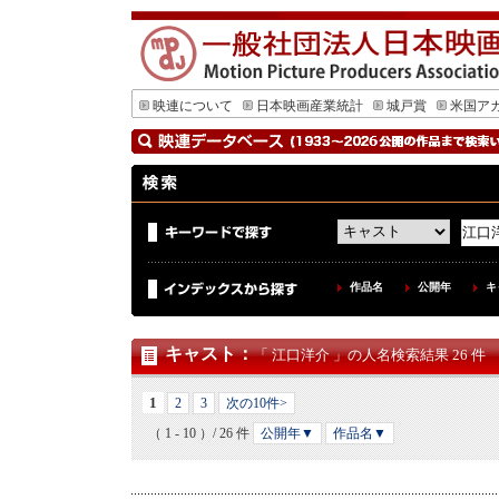
映連について
日本映画産業統計
城戸賞
米国ア
作品名
公開年
キ
キャスト
：
「 江口洋介 」の人名検索結果 26 件
1
2
3
次の10件>
（ 1 - 10 ）/ 26 件
公開年▼
作品名▼