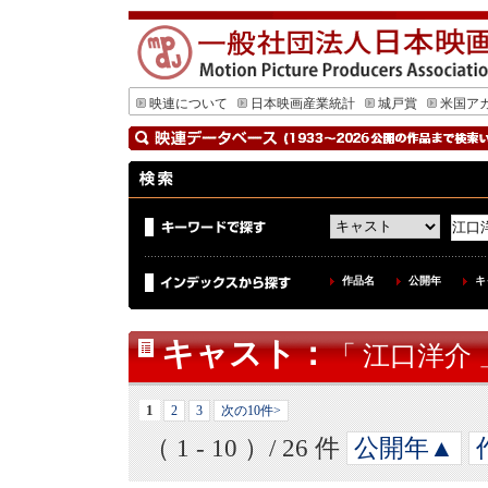
映連について
日本映画産業統計
城戸賞
米国ア
作品名
公開年
キ
キャスト
：
「 江口洋介 
1
2
3
次の10件>
（ 1 - 10 ）/ 26 件
公開年▲