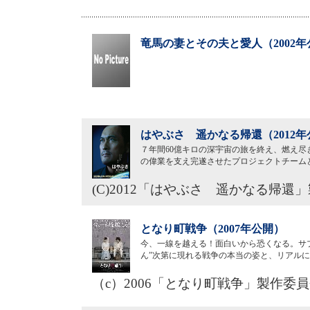
竜馬の妻とその夫と愛人（2002年
はやぶさ 遥かなる帰還（2012年
７年間60億キロの深宇宙の旅を終え、燃え尽
の偉業を支え完遂させたプロジェクトチーム
(C)2012「はやぶさ 遥かなる帰還
となり町戦争（2007年公開）
今、一線を越える！面白いから恐くなる。サプ
ん”次第に現れる戦争の本当の姿と、リアル
（c）2006「となり町戦争」製作委