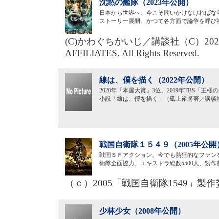
沈黙の艦隊（2023年公開）
日本から世界へ、今こそ問いかけなければな
ストーリー展開。かつて各方面で論争を呼び
(C)かわぐちかいじ／講談社（C）2023 Amazo
AFFILIATES. All Rights Reserved.
線は、僕を描く（2022年公開）
2020年「本屋大賞」3位、2019年TBS「
小説「線は、僕を描く」（砥上裕將著／講談
戦国自衛隊１５４９（2005年公開
戦国ＳＦアクション。今でも熱狂的なファン
衛隊全面協力、エキストラ総数5500人、製
（ｃ）2005「戦国自衛隊1549」製
少林少女（2008年公開）