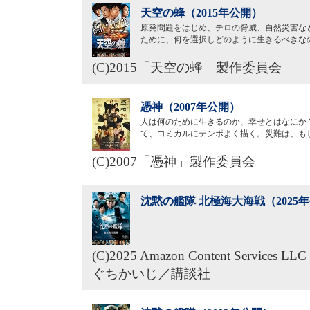
天空の蜂（2015年公開）
原発問題をはじめ、テロの脅威、自然災害な
ために、何を選択しどのように生きるべきな
(C)2015「天空の蜂」製作委員会
憑神（2007年公開）
人は何のために生きるのか、幸せとはなにか
て、コミカルにテンポよく描く。災難は、も
(C)2007「憑神」製作委員会
沈黙の艦隊 北極海大海戦（2025
(C)2025 Amazon Content Services LL
ぐちかいじ／講談社