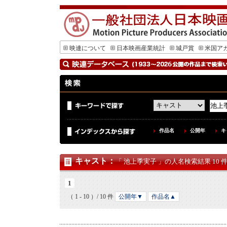
映連について
日本映画産業統計
城戸賞
米国ア
作品名
公開年
キ
キャスト
：
「 池上季実子 」の人名検索結果 10 
1
（ 1 - 10 ）/ 10 件
公開年▼
作品名▲