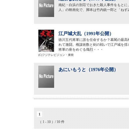
南紀・白浜の別荘でおきた殺人事件をもとに
人」の映画化で、脚本は竹内銃一郎と「ねず
江戸城大乱（1991年公開）
徳川五代将軍に誰を任命するか？幕閣の最高
れて激闘。権謀術数と剣の戦いで江戸城を揺
将軍の座をめぐる熾烈・・・
(C)フジテレビジョン・東映
あにいもうと（1976年公開）
1
（ 1 - 10 ）/ 10 件