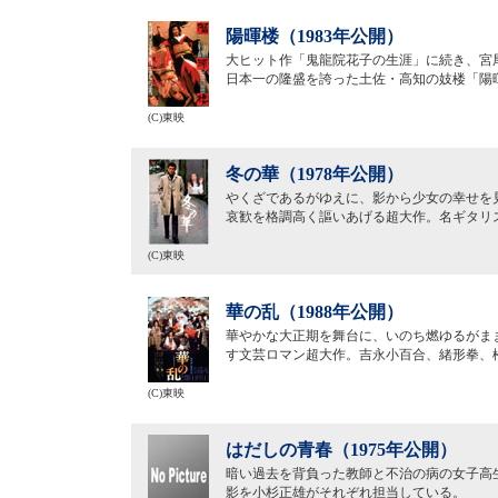
陽暉楼（1983年公開）
大ヒット作「鬼龍院花子の生涯」に続き、宮
日本一の隆盛を誇った土佐・高知の妓楼「陽
(C)東映
冬の華（1978年公開）
やくざであるがゆえに、影から少女の幸せを
哀歓を格調高く謳いあげる超大作。名ギタリ
(C)東映
華の乱（1988年公開）
華やかな大正期を舞台に、いのち燃ゆるがま
す文芸ロマン超大作。吉永小百合、緒形拳、
(C)東映
はだしの青春（1975年公開）
暗い過去を背負った教師と不治の病の女子高
影を小杉正雄がそれぞれ担当している。