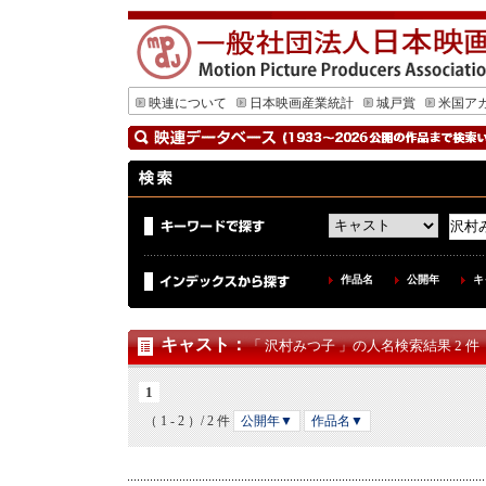
映連について
日本映画産業統計
城戸賞
米国ア
作品名
公開年
キ
キャスト
：
「 沢村みつ子 」の人名検索結果 2 件
1
（ 1 - 2 ）/ 2 件
公開年▼
作品名▼