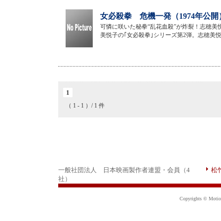
女必殺拳 危機一発（1974年公開
可憐に咲いた秘拳“乱花血殺”が炸裂！志穂
美悦子の｢女必殺拳｣シリーズ第2弾。志穂美
1
（ 1 - 1 ）/ 1 件
一般社団法人 日本映画製作者連盟・会員（4
松
社）
Copyrights © Motion 