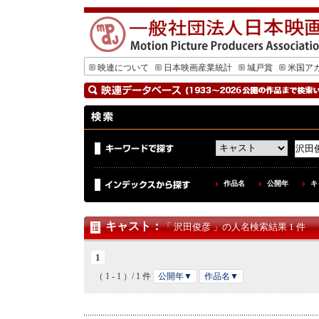
映連について
日本映画産業統計
城戸賞
米国ア
作品名
公開年
キ
キャスト
：
「 沢田俊彦 」の人名検索結果 1 件
1
（ 1 - 1 ）/ 1 件
公開年▼
作品名▼