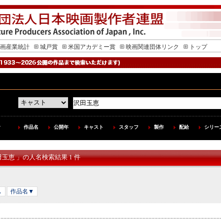
画産業統計
城戸賞
米国アカデミー賞
映画関連団体リンク
トップ
作品名
公開年
キャスト
スタッフ
製作
配給
シリー
田玉恵 」の人名検索結果 1 件
▲
作品名▼