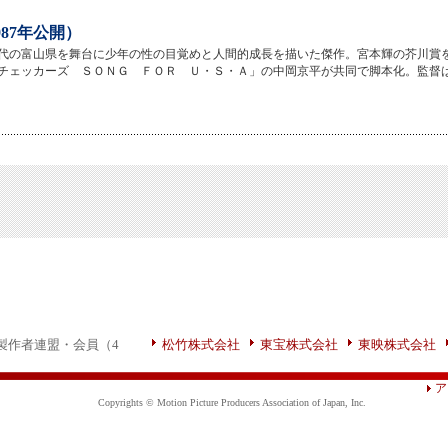
987年公開）
代の富山県を舞台に少年の性の目覚めと人間的成長を描いた傑作。宮本輝の芥川賞
チェッカーズ ＳＯＮＧ ＦＯＲ Ｕ・Ｓ・Ａ」の中岡京平が共同で脚本化。監督
製作者連盟・会員（4
松竹株式会社
東宝株式会社
東映株式会社
ア
Copyrights © Motion Picture Producers Association of Japan, Inc.