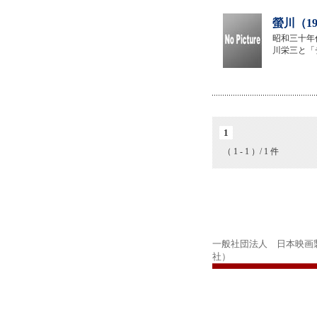
螢川（1
昭和三十年
川栄三と「
1
（ 1 - 1 ）/ 1 件
一般社団法人 日本映画
社）