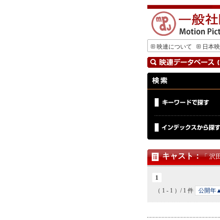
映連について
日本映
キャスト
：
「 沢
1
（ 1 - 1 ）/ 1 件
公開年