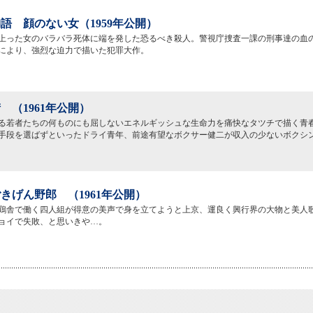
語 顔のない女（1959年公開）
上った女のバラバラ死体に端を発した恐るべき殺人。警視庁捜査一課の刑事達の血
により、強烈な迫力で描いた犯罪大作。
 （1961年公開）
る若者たちの何ものにも屈しないエネルギッシュな生命力を痛快なタツチで描く青
手段を選ばずといったドライ青年、前途有望なボクサー健二が収入の少ないボクシ
きげん野郎 （1961年公開）
鶏舎で働く四人組が得意の美声で身を立てようと上京、運良く興行界の大物と美人
ョイで失敗、と思いきや…。