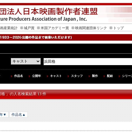
画産業統計
城戸賞
米国アカデミー賞
映画関連団体リンク
トップ
作品名
公開年
キャスト
スタッフ
製作
配給
シリー
田格 」の人名検索結果 13 件
年▼
作品名▲