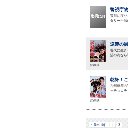
警視庁物
荒川に浮び
タリー手法
逆襲の街
現代に生き
望の為なら
(C)東映
乾杯！ご
九州薩摩の
ッチョコチ
(C)東映
2
< 前の10件
1