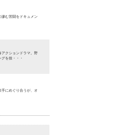
の滲む苦闘をドキュメン
春アクションドラマ。野
ングを捨・・・
歌手にめぐり合うが、オ