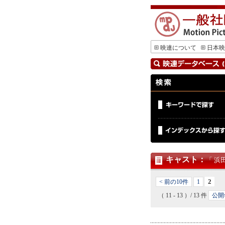
映連について
日本映
キャスト
：
「 浜
2
< 前の10件
1
（ 11 - 13 ）/ 13 件
公開