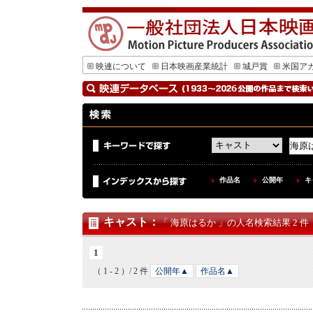
映連について
日本映画産業統計
城戸賞
米国ア
作品名
公開年
キ
キャスト
：
「 海原はるか 」の人名検索結果 2 件
1
（ 1 - 2 ）/ 2 件
公開年▲
作品名▲