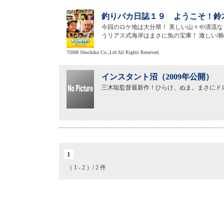
釣りバカ日誌１９ ようこそ！鈴木
今回のロケ地は大分県！ 美しい山々や清流
うリアス式海岸はまさに魚の宝庫！ 激しい
?2008 Shochiku Co.,Ltd All Rights Reserved.
インスタント沼（2009年公開）
三木聡監督最新作！ひらけ、ぬま。まさにド
1
（ 1 - 2 ）/ 2 件