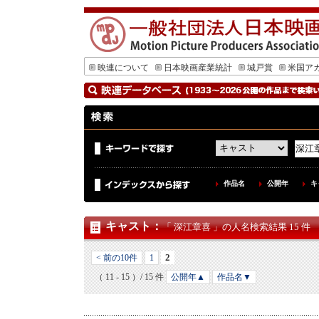
映連について
日本映画産業統計
城戸賞
米国ア
作品名
公開年
キ
キャスト
：
「 深江章喜 」の人名検索結果 15 件
2
< 前の10件
1
（ 11 - 15 ）/ 15 件
公開年▲
作品名▼