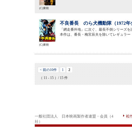
(C)東映
不良番長 のら犬機動隊（1972年
「網走番外地」に次ぐ、最長不倒シリーズを誇
本作は、番長・梅宮辰夫を除いてレギュラー
(C)東映
2
< 前の10件
1
（ 11 - 15 ）/ 15 件
一般社団法人 日本映画製作者連盟・会員（4
松
社）