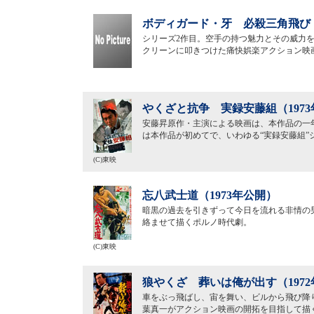
ボディガード・牙 必殺三角飛び（
シリーズ2作目。空手の持つ魅力とその威力
クリーンに叩きつけた痛快娯楽アクション映
やくざと抗争 実録安藤組（197
安藤昇原作・主演による映画は、本作品の一
は本作品が初めてで、いわゆる“実録安藤組”
(C)東映
忘八武士道（1973年公開）
暗黒の過去を引きずって今日を流れる非情の
絡ませて描くポルノ時代劇。
(C)東映
狼やくざ 葬いは俺が出す（197
車をぶっ飛ばし、宙を舞い、ビルから飛び降
葉真一がアクション映画の開拓を目指して描