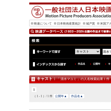
映連について
日本映画産業統計
城戸賞
米国ア
作品名
公開年
キ
キャスト
：
「 清水マユミ 」の人名検索結果 1 件
1
（ 1 - 1 ）/ 1 件
公開年▲
作品名▲