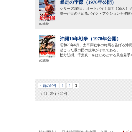
暴走の季節（1976年公開）
シリーズ3作目。オートバイ！暴力！SEX！
滉一が目のさめるバイク・アクションを披露
(C)東映
沖縄10年戦争（1978年公開）
昭和20年6月、太平洋戦争の終焉を告げる沖
起こった暴力団の抗争がそれである。
松方弘樹、千葉真一をはじめとする異色若手
(C)東映
3
< 前の10件
1
2
（ 21 - 29 ）/ 29 件