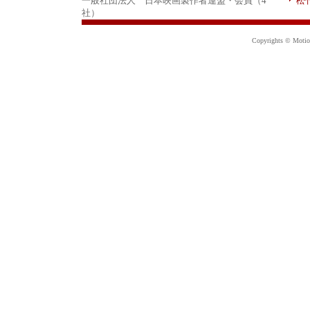
一般社団法人 日本映画製作者連盟・会員（4
松
社）
Copyrights © Motion 