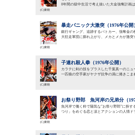
8年間の獄中生活で考え抜いた大金強奪計画
(C)東映
暴走パニック大激突（1976年公開
銀行ギャング、追跡するパトカー、強奪金の
大狂走軍団に膨れ上がり、メカとメカが激突す
(C)東映
子連れ殺人拳（1976年公開）
カラテに剣の技をプラスした千葉真一のニュ
一匹狼の空手家がヤクザ抗争の渦に捲きこま
(C)東映
お祭り野郎 魚河岸の兄弟分（19
魚河岸で働く粋で陽気な”お祭り野郎”に扮
つり」をめぐる恋と涙とアクションの人情ド
(C)東映