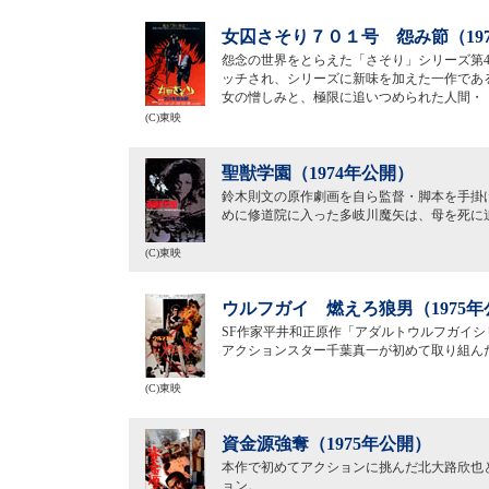
女囚さそり７０１号 怨み節（19
怨念の世界をとらえた「さそり」シリーズ第
ッチされ、シリーズに新味を加えた一作であ
女の憎しみと、極限に追いつめられた人間・
(C)東映
聖獣学園（1974年公開）
鈴木則文の原作劇画を自ら監督・脚本を手掛
めに修道院に入った多岐川魔矢は、母を死に
(C)東映
ウルフガイ 燃えろ狼男（1975年
SF作家平井和正原作「アダルトウルフガイシ
アクションスター千葉真一が初めて取り組んだ
(C)東映
資金源強奪（1975年公開）
本作で初めてアクションに挑んだ北大路欣也
ョン。