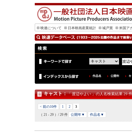
映連について
日本映画産業統計
城戸賞
米国ア
作品名
公開年
キ
キャスト
：
「 渡辺やよい 」の人名検索結果 29 
3
< 前の10件
1
2
（ 21 - 29 ）/ 29 件
公開年▼
作品名▼