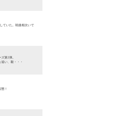
としていた。戦後相次いで
ズ第1弾。
を追い、殺・・・
百態！