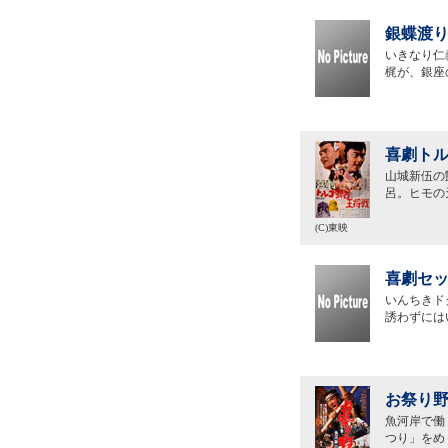
銀蝶渡り
いきなり仁
梶が、銀座
喜劇トル
山城新伍の
呂。ヒモの
(C)東映
喜劇セッ
いんちきド
誘わずには
お祭り野
魚河岸で働
つり」をめ