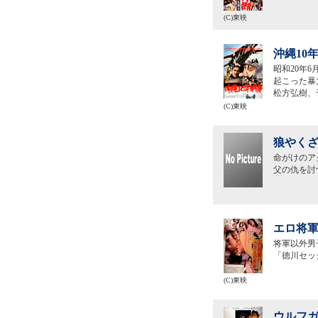
(C)東映
沖縄10
昭和20年
起こった暴
松方弘樹、
(C)東映
狼やくざ
命がけのア
父の仇を討
エロ将軍
将軍以外男
「徳川セッ
(C)東映
ウルフガ