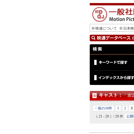
映連について
日本映
キャスト
：
「 渡
3
< 前の10件
1
2
（ 21 - 29 ）/ 29 件
公開