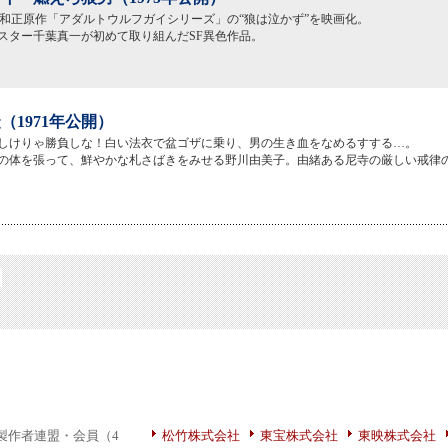
井和正原作「アダルトウルフガイシリーズ」の“狼は泣かず”を映画化。
スター千葉真一が初めて取り組んだSF異色作品。
（1971年公開）
しけりゃ勝負しな！白い法衣で盆ゴザに乗り、男の生き血をなめるすする…。
の体を張って、鮮やかな札さばきをみせる野川由美子。由緒ある尼寺の厳しい戒律
製作者連盟・会員（4
松竹株式会社
東宝株式会社
東映株式会社