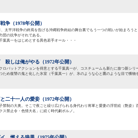
年戦争（1978年公開）
6月、太平洋戦争の終焉を告げる沖縄戦争終結の舞台裏でもう一つの戦いが始まろう
力団の抗争がそれである。
千葉真一をはじめとする異色若手オール・・・
 殺しは俺がやる（1972年公開）
クロバットアクションを得意とする千葉真一が、コスチュームも新たに放つ新シリー
つため復讐の鬼と化した氷室（千葉真一）が、氷のような心と鷹のような目で獲物
と二十一人の愛妾（1972年公開）
子禁制の大奥。そこで夜ごと繰り広げられる身代わり将軍と愛妻の浮世絵（艶姿）
クス禁止令・色情大名」に続く時代劇ポルノ。
イ 燃えろ狼男（1975年公開）