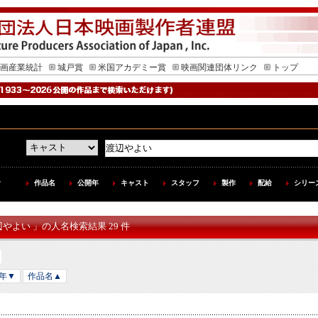
画産業統計
城戸賞
米国アカデミー賞
映画関連団体リンク
トップ
作品名
公開年
キャスト
スタッフ
製作
配給
シリー
辺やよい 」の人名検索結果 29 件
年▼
作品名▲