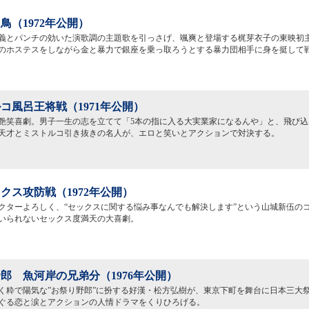
鳥（1972年公開）
義とパンチの効いた演歌調の主題歌を引っさげ、颯爽と登場する梶芽衣子の東映初
のホステスをしながら金と暴力で銀座を乗っ取ろうとする暴力団相手に身を挺して
コ風呂王将戦（1971年公開）
艶笑喜劇。男子一生の志を立てて「5本の指に入る大実業家になるんや」と、飛び込
天才とミストルコ引き抜きの名人が、エロと笑いとアクションで対決する。
クス攻防戦（1972年公開）
クターよろしく、“セックスに関する悩み事なんでも解決します”という山城新伍の
いられないセックス度満天の大喜劇。
郎 魚河岸の兄弟分（1976年公開）
く粋で陽気な”お祭り野郎”に扮する好漢・松方弘樹が、東京下町を舞台に日本三大
ぐる恋と涙とアクションの人情ドラマをくりひろげる。