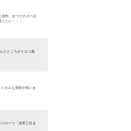
主演作。かつてのズベ公
戦うとい・・・
んだところがトルコ風
コミカルな演技が笑いを
祭りの一つ「浅草三社ま