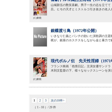
山城新伍の艶笑喜劇。男子一生の志を立てて
呂。ヒモの天才とミストルコ引き抜きの名人
(C)東映
銀蝶渡り鳥（1972年公開）
いきなり仁義とパンチの効いた演歌調の主題
梶が、銀座のホステスをしながら金と暴力で
現代ポルノ伝 先天性淫婦（197
フランス映画「色情日記」主演女優サンドラ
木則文監督の下、様々なセックスシーンを演
(C)東映
1
2
3
次の10件>
（ 1 - 10 ）/ 29 件