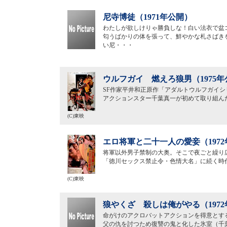
尼寺博徒（1971年公開）
わたしが欲しけりゃ勝負しな！白い法衣で盆
匂うばかりの体を張って、鮮やかな札さばき
い尼・・・
ウルフガイ 燃えろ狼男（1975年
SF作家平井和正原作「アダルトウルフガイシ
アクションスター千葉真一が初めて取り組んだ
(C)東映
エロ将軍と二十一人の愛妾（197
将軍以外男子禁制の大奥。そこで夜ごと繰り
「徳川セックス禁止令・色情大名」に続く時
(C)東映
狼やくざ 殺しは俺がやる（197
命がけのアクロバットアクションを得意とす
父の仇を討つため復讐の鬼と化した氷室（千