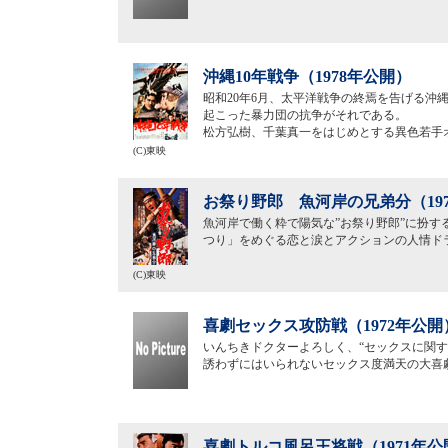
沖縄10年戦争（1978年公開）
昭和20年6月、太平洋戦争の終焉を告げる沖
起こった暴力団の抗争がそれである。
松方弘樹、千葉真一をはじめとする異色若手
(C)東映
お祭り野郎 魚河岸の兄弟分（19
魚河岸で働く粋で陽気な”お祭り野郎”に扮
つり」をめぐる恋と涙とアクションの人情ド
(C)東映
喜劇セックス攻防戦（1972年公開
いんちきドクターよろしく、“セックスに関
誘わずにはいられないセックス度満天の大喜
喜劇トルコ風呂王将戦（1971年公