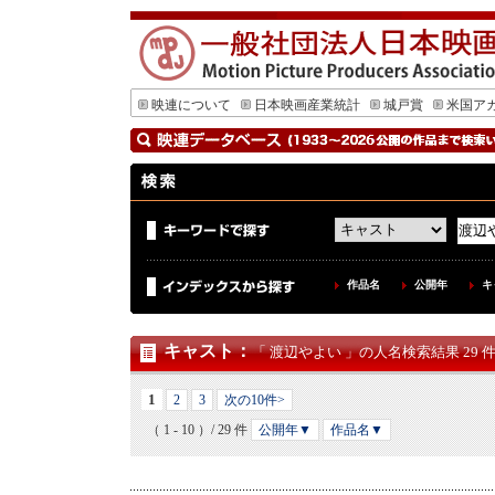
映連について
日本映画産業統計
城戸賞
米国ア
作品名
公開年
キ
キャスト
：
「 渡辺やよい 」の人名検索結果 29 
1
2
3
次の10件>
（ 1 - 10 ）/ 29 件
公開年▼
作品名▼