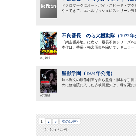
ドクロマークにオートバイ・スピード・アク
やってきて、エネルギッシュにスクリーン狭し
不良番長 のら犬機動隊（1972年
「網走番外地」に次ぐ、最長不倒シリーズを誇
本作は、番長・梅宮辰夫を除いてレギュラー
(C)東映
聖獣学園（1974年公開）
鈴木則文の原作劇画を自ら監督・脚本を手掛
めに修道院に入った多岐川魔矢は、母を死に
(C)東映
1
2
3
次の10件>
（ 1 - 10 ）/ 29 件