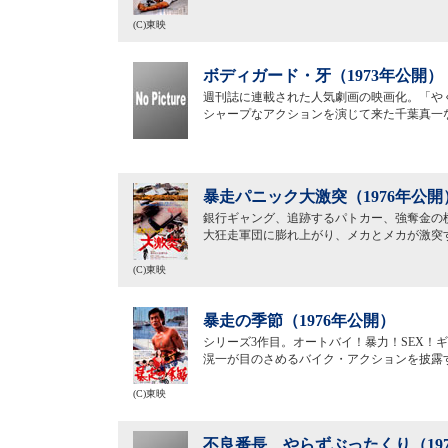
(C)東映
ボディガード・牙（1973年公開）
週刊誌に連載された人気劇画の映画化。「や
シャープなアクションを演じて来た千葉真一
暴走パニック大激突（1976年公開
銀行ギャング、追跡するパトカー、強奪金の
大狂走軍団に膨れ上がり、メカとメカが激突す
(C)東映
暴走の季節（1976年公開）
シリーズ3作目。オートバイ！暴力！SEX！
滉一が目のさめるバイク・アクションを披露
(C)東映
不良番長 やらずぶったくり（19