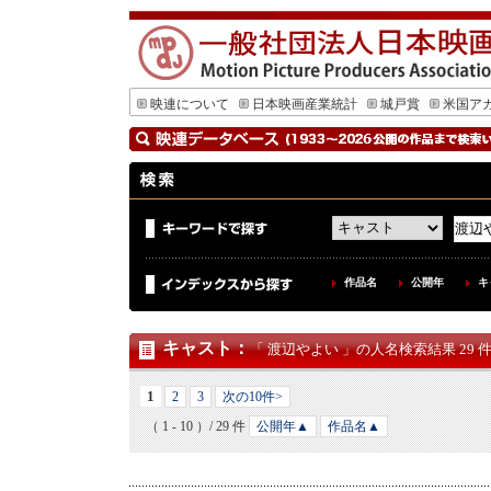
映連について
日本映画産業統計
城戸賞
米国ア
作品名
公開年
キ
キャスト
：
「 渡辺やよい 」の人名検索結果 29 
1
2
3
次の10件>
（ 1 - 10 ）/ 29 件
公開年▲
作品名▲