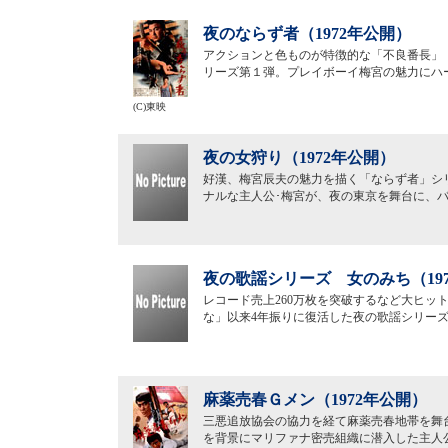
夜のならず者（1972年公開）
アクションと色ものが特徴的な「不良番長」
リーズ第１弾。プレイボーイ梅宮の魅力にハ
(C)東映
夜の女狩り（1972年公開）
好漢、梅宮辰夫の魅力を描く「ならず者」シ
ナルな主人公･梅宮が、夜の東京を舞台に、
夜の歌謡シリーズ 女のみち（19
レコード売上260万枚を突破するなど大ヒッ
な」以来4年振りに復活した夜の歌謡シリー
麻薬売春Ｇメン（1972年公開）
三悪追放協会の協力を経て麻薬売春地帯を舞
を背景にマリファナ密売組織に潜入した主人