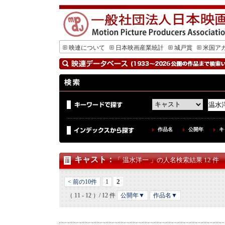
映連について
日本映画産業統計
城戸賞
米国ア
作品名
公開年
キ
キャスト
：
「 温水洋一 」の人名検索結果 12 件
2
< 前の10件
1
（ 11 - 12 ）/ 12 件
公開年▼
作品名▼