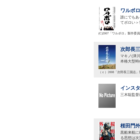
ワルボロ
誰にでもあ
てボロい＞
(C)2007「ワルボロ」製作委
次郎長三
マキノ(津
本格大型時
（ｃ）2008「次郎長三国志
インスタ
三木聡監督
桜田門外
黒船来航に
る思想は次