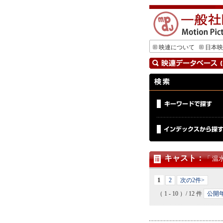
映連について
日本映
キャスト
：
「 温
1
2
次の2件>
（ 1 - 10 ）/ 12 件
公開