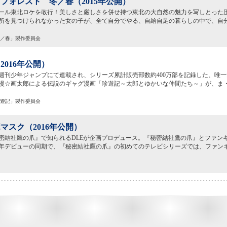
フォレスト 冬／春（2015年公開）
ール東北ロケを敢行！美しさと厳しさを併せ持つ東北の大自然の魅力を写しとった
所を見つけられなかった女の子が、全て自分でやる、自給自足の暮らしの中で、自
冬／春」製作委員会
2016年公開）
より週刊少年ジャンプにて連載され、シリーズ累計販売部数約400万部を記録した、唯
漫☆画太郎による伝説のギャグ漫画「珍遊記～太郎とゆかいな仲間たち～」が、ま
珍遊記」製作委員会
マスク（2016年公開）
密結社鷹の爪』で知られるDLEが企画プロデュース。『秘密結社鷹の爪』とファン
06年デビューの同期で、『秘密結社鷹の爪』の初めてのテレビシリーズでは、ファン