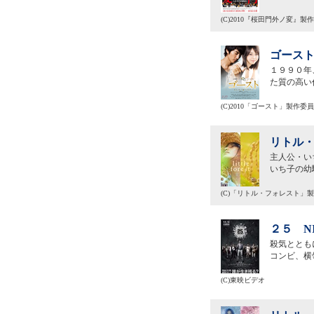
(C)2010『桜田門外ノ変』製
ゴースト
１９９０年
た質の高い
(C)2010「ゴースト」製作委
リトル・
主人公・い
いち子の幼
(C)「リトル・フォレスト」
２５ NI
殺気ととも
コンビ、横
(C)東映ビデオ