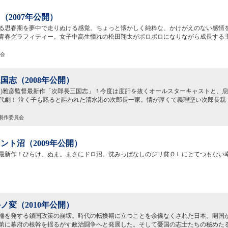
（2007年公開）
る思春期を夢中で走りぬける感覚。ちょっと懐かしく純粋な、かけがえのない感情
青春グラフィティー。女子中高生憧れの松田翔太がボロボロになりながら成長する
員会
国志（2008年公開）
川)雅彦監督最新作「次郎長三国志」！今度は度肝を抜くオールスターキャストと、
代劇！ 泣く子も黙ると謳われた清水港の次郎長一家。情が厚くて義理堅い次郎長親
」製作委員会
ント沼（2009年公開）
最新作！ひらけ、ぬま。まさにドロ沼。沈みっぱなしのジリ貧ＯＬにとてつもない
ノ変（2010年公開）
端を発する鎖国政策の崩壊。時代の転換期に立つことを余儀なくされた日本。開国
第に幕府の根幹を揺るがす政治闘争へと発展した。そして憂国の志士たちの秘めた