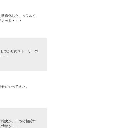
を映像化した、＜ワルく
主人公を・・・
息もつかせぬストーリーの
・・・
幸せがやってきた。
か攘夷か。二つの相反す
る情熱が・・・