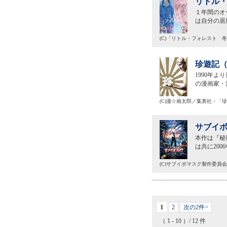
リトル・
１年間のオ
は自分の居
(C)「リトル・フォレスト 
珍遊記（
1990年
の漫画家・
(C)漫☆画太郎／集英社・「
サブイボ
本作は『秘
は共に20
(C)サブイボマスク製作委員会
1
2
次の2件>
（ 1 - 10 ）/ 12 件