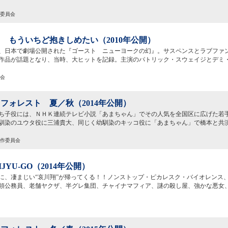
作委員会
 もういちど抱きしめたい（2010年公開）
、日本で劇場公開された『ゴースト ニューヨークの幻』。サスペンスとラブファ
作品が話題となり、当時、大ヒットを記録。主演のパトリック・スウェイジとデミ
員会
フォレスト 夏／秋（2014年公開）
ち子役には、ＮＨＫ連続テレビ小説「あまちゃん」でその人気を全国区に広げた若
馴染のユウタ役に三浦貴大、同じく幼馴染のキッコ役に「あまちゃん」で橋本と共
製作委員会
JYU-GO（2014年公開）
に、凄まじい“哀川翔”が帰ってくる！！ノンストップ・ピカレスク・バイオレンス
領公務員、老舗ヤクザ、半グレ集団、チャイナマフィア、謎の殺し屋、強かな悪女