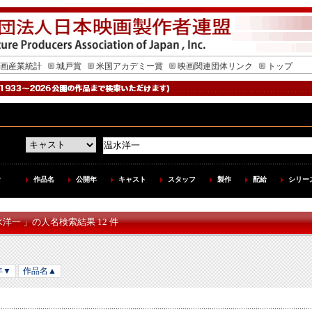
画産業統計
城戸賞
米国アカデミー賞
映画関連団体リンク
トップ
作品名
公開年
キャスト
スタッフ
製作
配給
シリー
水洋一 」の人名検索結果 12 件
年▼
作品名▲