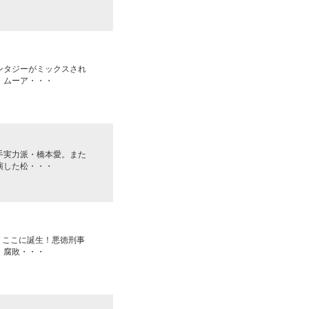
ンタジーがミックスされ
・ムーア・・・
手実力派・橋本愛。また
演した松・・・
、ここに誕生！悪徳刑事
、腐敗・・・