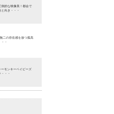
圧倒的な映像美！都会で
分と向き・・・
一無二の存在感を放つ孤高
・・・
キーモンキーベイビーズ
キ・・・