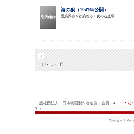
海の狼（1947年公開）
愛慾渦巻き鉄腕唸る！夜の波止場
1
（ 1 - 1 ）/ 1 件
一般社団法人 日本映画製作者連盟・会員（4
松
社）
Copyrights © Motion 