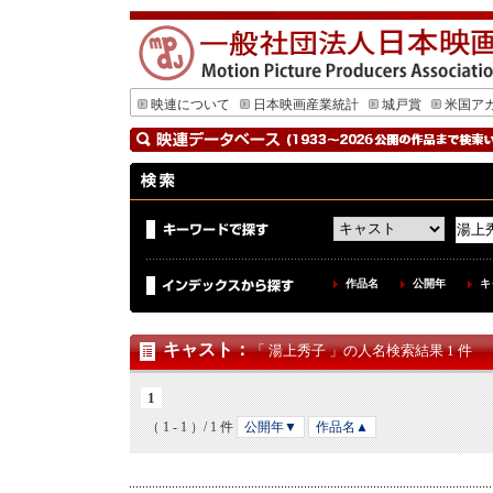
映連について
日本映画産業統計
城戸賞
米国ア
作品名
公開年
キ
キャスト
：
「 湯上秀子 」の人名検索結果 1 件
1
（ 1 - 1 ）/ 1 件
公開年▼
作品名▲