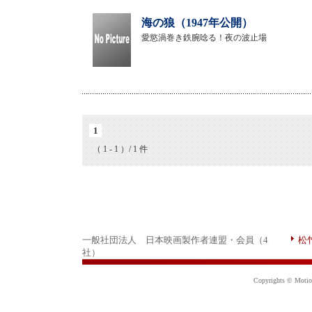
海の狼（1947年公開）
愛慾渦巻き鉄腕唸る！夜の波止場
1
（ 1 - 1 ）/ 1 件
一般社団法人 日本映画製作者連盟・会員（4
松
社）
Copyrights © Motion 