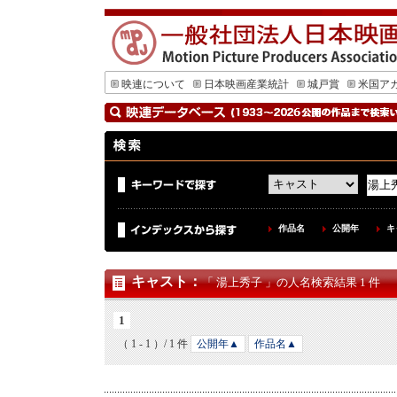
映連について
日本映画産業統計
城戸賞
米国ア
作品名
公開年
キ
キャスト
：
「 湯上秀子 」の人名検索結果 1 件
1
（ 1 - 1 ）/ 1 件
公開年▲
作品名▲