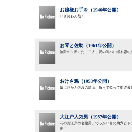
お嬢様お手を（1946年公開）
いざ笑わん哉！
お琴と佐助（1961年公開）
無限の世界にたゞ二人、愛の調べに綴る恋の
おけさ鴉（1958年公開）
瞼に浮かぶ佐渡の島山、斬って歌って街道暮
大江戸人気男（1957年公開）
花のお江戸の名物男、でっかい鼻の助六とド
劇！