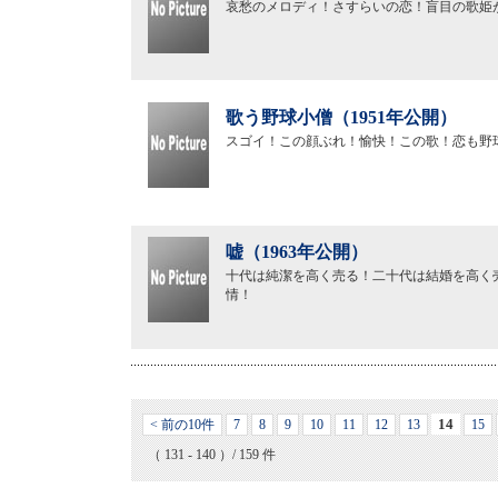
哀愁のメロディ！さすらいの恋！盲目の歌姫
歌う野球小僧（1951年公開）
スゴイ！この顔ぶれ！愉快！この歌！恋も野
嘘（1963年公開）
十代は純潔を高く売る！二十代は結婚を高く
情！
14
< 前の10件
7
8
9
10
11
12
13
15
（ 131 - 140 ）/ 159 件