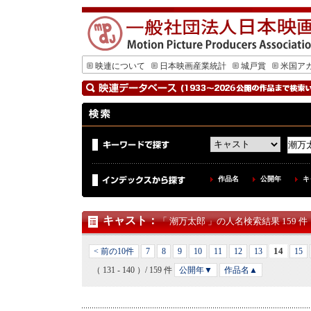
映連について
日本映画産業統計
城戸賞
米国ア
作品名
公開年
キ
キャスト
：
「 潮万太郎 」の人名検索結果 159 件
14
< 前の10件
7
8
9
10
11
12
13
15
（ 131 - 140 ）/ 159 件
公開年▼
作品名▲