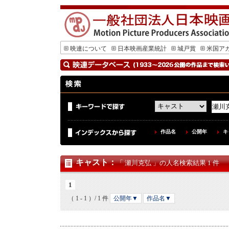
映連について
日本映画産業統計
城戸賞
米国ア
作品名
公開年
キ
キャスト
：
「 瀬川克弘 」の人名検索結果 1 件
1
（ 1 - 1 ）/ 1 件
公開年▼
作品名▼