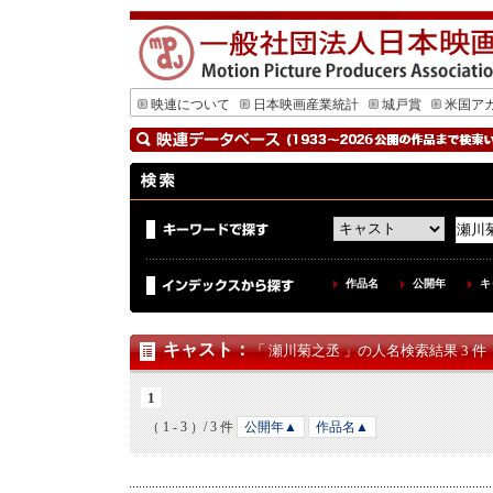
映連について
日本映画産業統計
城戸賞
米国ア
作品名
公開年
キ
キャスト
：
「 瀬川菊之丞 」の人名検索結果 3 件
1
（ 1 - 3 ）/ 3 件
公開年▲
作品名▲