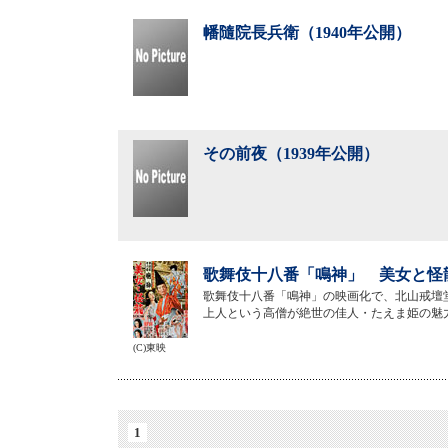
幡隨院長兵衛（1940年公開）
その前夜（1939年公開）
歌舞伎十八番「鳴神」 美女と怪龍
歌舞伎十八番「鳴神」の映画化で、北山戒壇
上人という高僧が絶世の佳人・たえま姫の魅
(C)東映
1