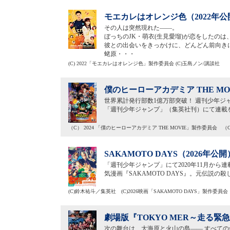
モエカレはオレンジ色（2022年公
その人は突然現れた――。
ぼっちのJK・萌衣(生見愛瑠)が恋をしたのは
彼との出会いをきっかけに、どんどん前向き
蛯原・・・
(C) 2022「モエカレはオレンジ色」製作委員会 (C)玉島ノン/講談社
僕のヒーローアカデミア THE MO
世界累計発行部数1億万部突破！ 週刊少年ジャ
「週刊少年ジャンプ」（集英社刊）にて連載
（C） 2024 「僕のヒーローアカデミア THE MOVIE」製作委員会 
SAKAMOTO DAYS（2026年公開
「週刊少年ジャンプ」にて2020年11月から
気漫画『SAKAMOTO DAYS』。元伝説
(C)鈴木祐斗／集英社 (C)2026映画「SAKAMOTO DAYS」製作委員会
劇場版『TOKYO MER～走る緊
次の舞台は、大海原と火山の島―― すべての命