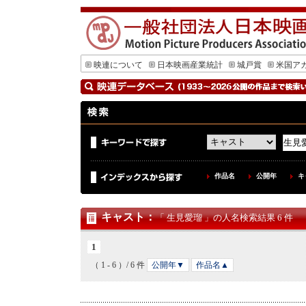
映連について
日本映画産業統計
城戸賞
米国ア
作品名
公開年
キ
キャスト
：
「 生見愛瑠 」の人名検索結果 6 件
1
（ 1 - 6 ）/ 6 件
公開年▼
作品名▲