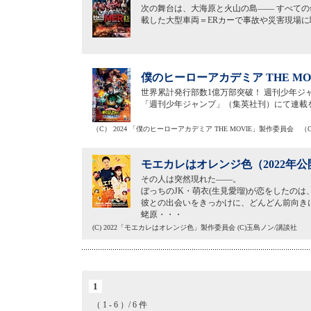
次の舞台は、大海原と火山の島―― すべての命
載した大型車両＝ERカーで事故や災害現場
僕のヒーローアカデミア THE MO
世界累計発行部数1億万部突破！ 週刊少年ジャ
「週刊少年ジャンプ」（集英社刊）にて連載
（C） 2024 「僕のヒーローアカデミア THE MOVIE」製作委員会 
モエカレはオレンジ色（2022年公
その人は突然現れた――。
ぼっちのJK・萌衣(生見愛瑠)が恋をしたのは
彼との出会いをきっかけに、どんどん前向き
蛯原・・・
(C) 2022「モエカレはオレンジ色」製作委員会 (C)玉島ノン/講談社
1
（ 1 - 6 ）/ 6 件