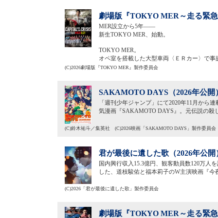
劇場版『TOKYO MER～走る緊急救
MER設立から5年——
新生TOKYO MER、始動。
TOKYO MER。
オペ室を搭載した大型車両〈ＥＲカー〉で事
(C)2026劇場版『TOKYO MER』製作委員会
SAKAMOTO DAYS（2026年公開
「週刊少年ジャンプ」にて2020年11月から
気漫画『SAKAMOTO DAYS』。元伝説
(C)鈴木祐斗／集英社 (C)2026映画「SAKAMOTO DAYS」製作委員会
君が最後に遺した歌（2026年公開
国内興行収入15.3億円、観客動員数120万
した、道枝駿佑と福本莉子のW主演映画『今夜
(C)2026「君が最後に遺した歌」製作委員会
劇場版『TOKYO MER～走る緊