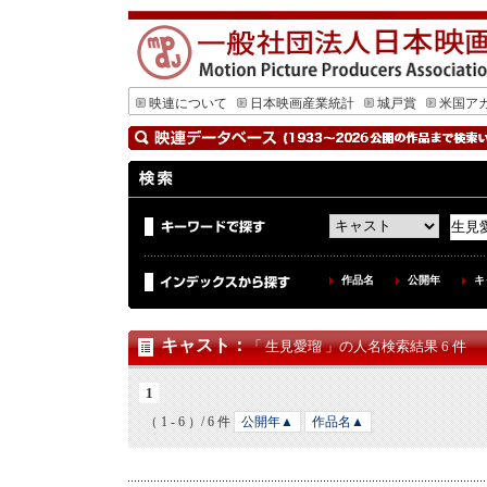
映連について
日本映画産業統計
城戸賞
米国ア
作品名
公開年
キ
キャスト
：
「 生見愛瑠 」の人名検索結果 6 件
1
（ 1 - 6 ）/ 6 件
公開年▲
作品名▲