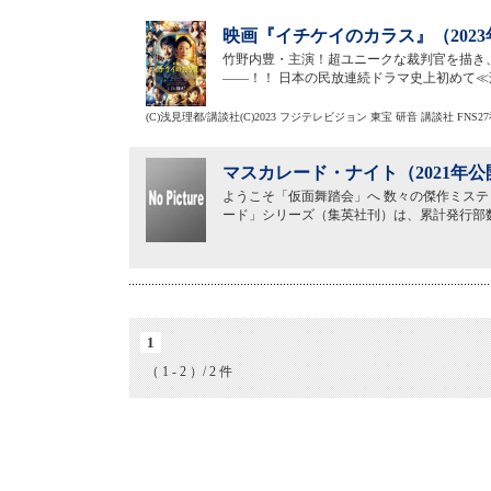
映画『イチケイのカラス』（202
竹野内豊・主演！超ユニークな裁判官を描き、
――！！ 日本の民放連続ドラマ史上初めて≪
(C)浅見理都/講談社(C)2023 フジテレビジョン 東宝 研音 講談社 FNS2
マスカレード・ナイト（2021年公
ようこそ「仮面舞踏会」へ 数々の傑作ミス
ード」シリーズ（集英社刊）は、累計発行部数
1
（ 1 - 2 ）/ 2 件