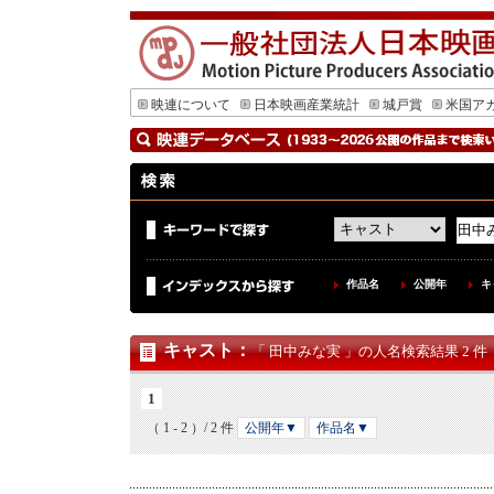
映連について
日本映画産業統計
城戸賞
米国ア
作品名
公開年
キ
キャスト
：
「 田中みな実 」の人名検索結果 2 件
1
（ 1 - 2 ）/ 2 件
公開年▼
作品名▼