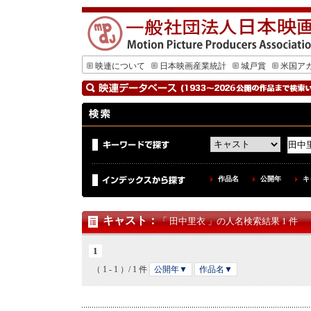
映連について
日本映画産業統計
城戸賞
米国ア
作品名
公開年
キ
キャスト
：
「 田中里衣 」の人名検索結果 1 件
1
（ 1 - 1 ）/ 1 件
公開年▼
作品名▼