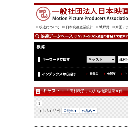
映連について
日本映画産業統計
城戸賞
米国ア
作品名
公開年
キ
キャスト
：
「 田村秋子 」の人名検索結果 8 件
1
（ 1 - 8 ）/ 8 件
公開年▼
作品名▼