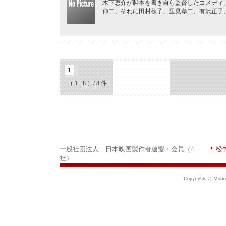
木下恵介が脚本を書き自ら監督したコメディ
伸二、それに田村秋子、里見孝二、有沢正子
1
（ 1 - 8 ）/ 8 件
一般社団法人 日本映画製作者連盟・会員（4
松
社）
Copyrights © Motion 