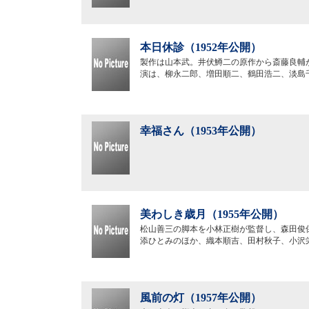
本日休診（1952年公開）
製作は山本武。井伏鱒二の原作から斎藤良輔
演は、柳永二郎、増田順二、鶴田浩二、淡島
幸福さん（1953年公開）
美わしき歳月（1955年公開）
松山善三の脚本を小林正樹が監督し、森田俊
添ひとみのほか、織本順吉、田村秋子、小沢
風前の灯（1957年公開）