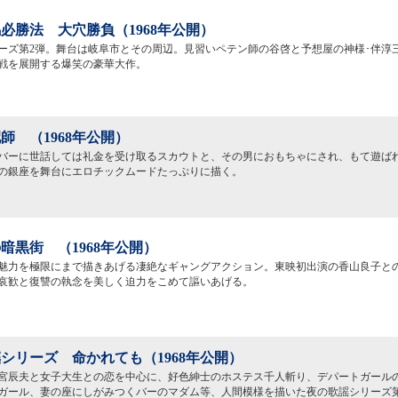
必勝法 大穴勝負（1968年公開）
ーズ第2弾。舞台は岐阜市とその周辺。見習いペテン師の谷啓と予想屋の神様･伴淳
戦を展開する爆笑の豪華大作。
師 （1968年公開）
バーに世話しては礼金を受け取るスカウトと、その男におもちゃにされ、もて遊ばれ
の銀座を舞台にエロチックムードたっぷりに描く。
暗黒街 （1968年公開）
魅力を極限にまで描きあげる凄絶なギャングアクション。東映初出演の香山良子と
哀歓と復讐の執念を美しく迫力をこめて謳いあげる。
シリーズ 命かれても（1968年公開）
宮辰夫と女子大生との恋を中心に、好色紳士のホステス千人斬り、デパートガール
ガール、妻の座にしがみつくバーのマダム等、人間模様を描いた夜の歌謡シリーズ第