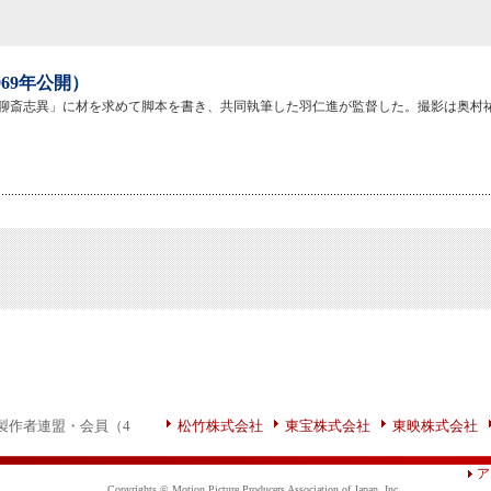
969年公開）
聊斎志異」に材を求めて脚本を書き、共同執筆した羽仁進が監督した。撮影は奥村
製作者連盟・会員（4
松竹株式会社
東宝株式会社
東映株式会社
ア
Copyrights © Motion Picture Producers Association of Japan, Inc.