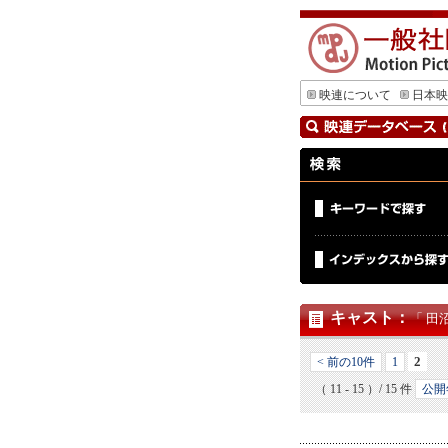
映連について
日本映
キャスト
：
「 田
2
< 前の10件
1
（ 11 - 15 ）/ 15 件
公開