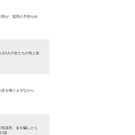
三郎が、競馬の予想をめ
る9人の女たちの色と欲
の恋を織りまぜながら、
の悦楽死、金を騙しとら
3弾。