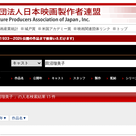
画産業統計
城戸賞
米国アカデミー賞
映画関連団体リンク
トップ
作品名
公開年
キャスト
スタッフ
製作
配給
シリー
沼瑠美子 」の人名検索結果 15 件
年▼
作品名▼