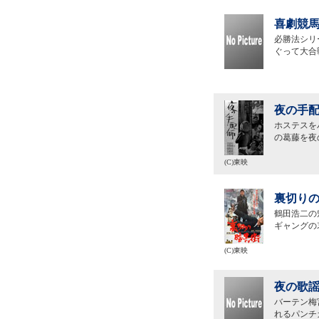
喜劇競馬
必勝法シリ
ぐって大合
夜の手配
ホステスを
の葛藤を夜
(C)東映
裏切りの
鶴田浩二の
ギャングの
(C)東映
夜の歌謡
バーテン梅
れるパンチ