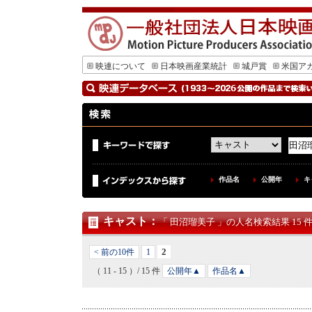
映連について
日本映画産業統計
城戸賞
米国ア
作品名
公開年
キ
キャスト
：
「 田沼瑠美子 」の人名検索結果 15 
2
< 前の10件
1
（ 11 - 15 ）/ 15 件
公開年▲
作品名▲