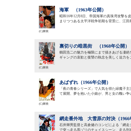
海軍 （1963年公開）
昭和16年12月8日、帝国海軍の真珠湾攻撃
まりつつある太平洋戦争初期を背景に、江田
(C)東映
裏切りの暗黒街 （1968年公開）
鶴田浩二の魅力を極限にまで描きあげる凄絶
ギャングの哀歓と復讐の執念を美しく迫力を
(C)東映
あばずれ（1966年公開）
「夜の青春シリーズ」で人気を得た緑魔子主
て展開、夢を抱いた小娘が、男と女の醜い争
(C)東映
網走番外地 大雪原の対決（196
石井輝男監督と高倉健のコンビによる「網走
で突っ走る馬ゾリのチェイスシーン、走る列