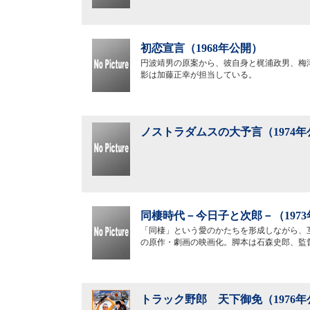
初恋宣言（1968年公開）
円波靖男の原案から、彼自身と梶浦政男、梅
影は加藤正幸が担当している。
ノストラダムスの大予言（1974年
同棲時代－今日子と次郎－（197
「同棲」という愛のかたちを形成しながら、
の原作・劇画の映画化。脚本は石森史郎、監
トラック野郎 天下御免（1976年