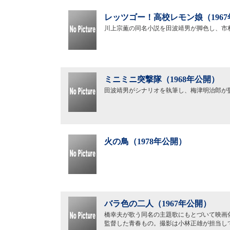
レッツゴー！高校レモン娘（196
川上宗薫の同名小説を田波靖男が脚色し、市
ミニミニ突撃隊（1968年公開）
田波靖男がシナリオを執筆し、梅津明治郎が
火の鳥（1978年公開）
バラ色の二人（1967年公開）
橋幸夫が歌う同名の主題歌にもとづいて映画
監督した青春もの。撮影は小林正雄が担当し