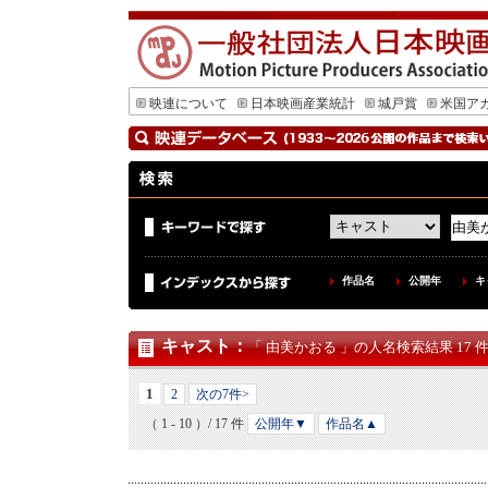
映連について
日本映画産業統計
城戸賞
米国ア
作品名
公開年
キ
キャスト
：
「 由美かおる 」の人名検索結果 17 
1
2
次の7件>
（ 1 - 10 ）/ 17 件
公開年▼
作品名▲