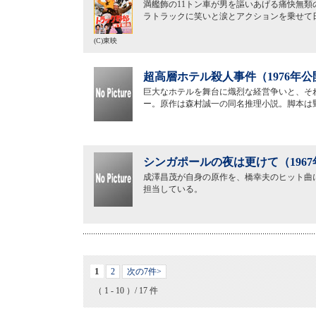
満艦飾の11トン車が男を謳いあげる痛快無類
ラトラックに笑いと涙とアクションを乗せて
(C)東映
超高層ホテル殺人事件（1976年公
巨大なホテルを舞台に熾烈な経営争いと、そ
ー。原作は森村誠一の同名推理小説。脚本は
シンガポールの夜は更けて（196
成澤昌茂が自身の原作を、橋幸夫のヒット曲
担当している。
1
2
次の7件>
（ 1 - 10 ）/ 17 件