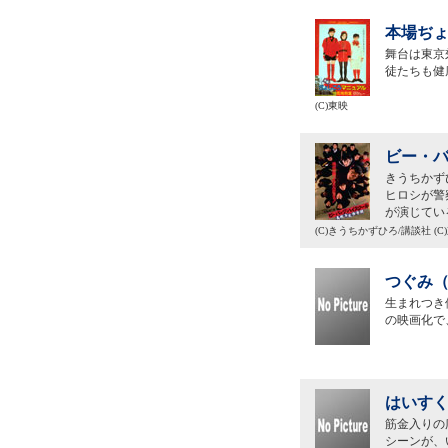
本場ぢょ
舞台は東京
徒たちも健
(C)東映
ビー・バ
きうちかず
ヒロシが警
が演じてい
(C)きうちかずひろ/講談社 (
つぐみ（
生まれつき
の映画化で
はいすく
筋金入りの
シーンが、