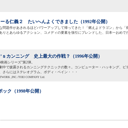
ーる仁義２ たいへんよくできました（1992年公開）
な問題作があきれるほどパワーアップして帰ってきた！「燃えよドラゴン」から「
ありとあらゆるアクション、コメディの要素を強引にブレンドした、日本一おめで
’ｓカンニング 史上最大の作戦？（1996年公開）
の映画シリーズ”第2弾。
劇中で披露されるカンニングテクニックの数々。コンピューター・ハッキング、ビ
、さらにはステレオグラム、ボディ・ペイン・・・
ETWORK ,INC./TOEI COMPANY Ltd.
ポック（1998年公開）