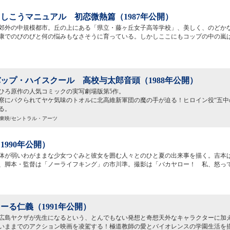
しこうマニュアル 初恋微熱篇（1987年公開）
郊外の中規模都市。丘の上にある「県立・藤ヶ丘女子高等学校」、美しく、のどか
康でのびのびと何の悩みもなさそうに育っている。しかしここにもコップの中の嵐
ップ・ハイスクール 高校与太郎音頭（1988年公開）
ひろ原作の人気コミックの実写劇場版第5作。
察にパクられてヤケ気味のトオルに北高維新軍団の魔の手が迫る！ヒロイン役“五中
る。
C)東映/セントラル・アーツ
1990年公開）
体が弱いわがままな少女つぐみと彼女を囲む人々とのひと夏の出来事を描く。吉本ばな
、脚本・監督は「ノーライフキング」の市川準。撮影は「バカヤロー！ 私、怒っ
ーる仁義（1991年公開）
広島ヤクザが先生になるという、とんでもない発想と奇想天外なキャラクターに加
いままでのアクション映画を凌駕する！極道教師の愛とバイオレンスの学園生活を