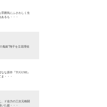
な雰囲気にふさわしく生
はあるも・・・
の鬼姫”翔子を立花理佐
な原作『TUGUMI』
てま・・・
え、ド迫力の三次元格闘
描いた超・・・