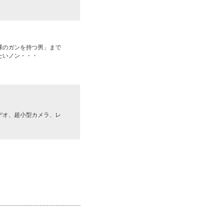
裸のガンを持つ男」まで
たいノン・・・
デオ、超小型カメラ、レ