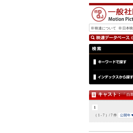
映連について
日本映
キャスト
：
「 白
1
（ 1 - 7 ）/ 7 件
公開年