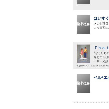
はいすく
あのお茶目
古今東西の
Ｔｈａｔ
“ぼくたち
見どころは
ーザー光線
(C)1996 FUJI TELEVISION N
ベル*エ