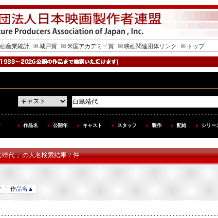
画産業統計
城戸賞
米国アカデミー賞
映画関連団体リンク
トップ
作品名
公開年
キャスト
スタッフ
製作
配給
シリー
島靖代 」の人名検索結果 7 件
▼
作品名▲