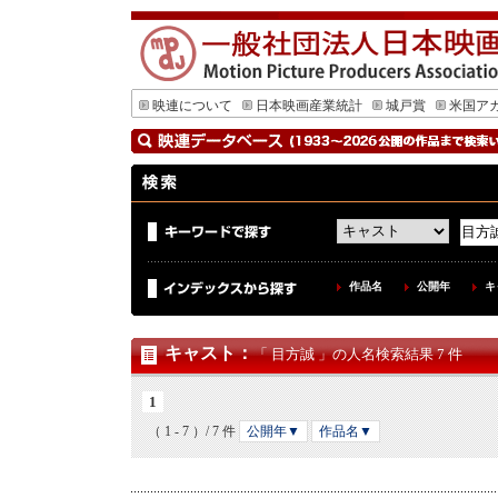
映連について
日本映画産業統計
城戸賞
米国ア
作品名
公開年
キ
キャスト
：
「 目方誠 」の人名検索結果 7 件
1
（ 1 - 7 ）/ 7 件
公開年▼
作品名▼