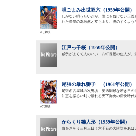
唄ごよみ出世双六（1959年公開）
しがない唄うたいだが、誰にも負けない正義
れた長屋の為敢然と立ち上り、胸のすくよう
(C)東映
江戸っ子桜（1959年公開）
威勢がよくて人のいい、八軒長屋の住人が、
尾張の暴れ獅子 （1961年公開）
尾張名古屋城の次男坊、英遇剛毅な若き日の
知恵を振るい剣で暴れる天下御免の痛快時代
(C)東映
からくり雛人形（1959年公開）
血をさそう三月三日！六千石の大陰謀をあば