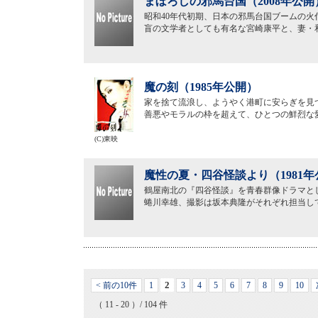
まぼろしの邪馬台国（2008年公開
昭和40年代初期、日本の邪馬台国ブームの
盲の文学者としても有名な宮崎康平と、妻・
魔の刻（1985年公開）
家を捨て流浪し、ようやく港町に安らぎを見
善悪やモラルの枠を超えて、ひとつの鮮烈な
(C)東映
魔性の夏・四谷怪談より（1981年
鶴屋南北の『四谷怪談』を青春群像ドラマと
蜷川幸雄、撮影は坂本典隆がそれぞれ担当し
2
< 前の10件
1
3
4
5
6
7
8
9
10
（ 11 - 20 ）/ 104 件