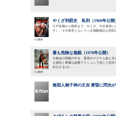
やくざ刑罰史 私刑（1969年公開
江戸末期から昭和まで、やくざ、与太者或い
チ）。その異常ともいうべき残酷無比な刑罰2
(C)東映
最も危険な遊戯（1978年公開）
大都会の喧騒の中を、愛用のマグナム銃と共
な個性と華麗な銃撃アクションで演じて好評を
対立する2大・・・
(C)東映
無宿人御子神の丈吉 黄昏に閃光が飛