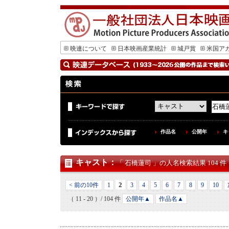
映連について
日本映画産業統計
城戸賞
米国ア
作品名
公開年
キ
キャスト
：
「 石橋蓮司 」の人名検索結果 104 件
2
< 前の10件
1
3
4
5
6
7
8
9
10
（ 11 - 20 ）/ 104 件
公開年▲
作品名▲