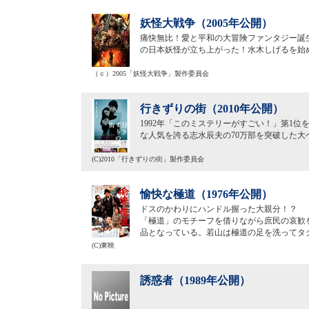
妖怪大戦争（2005年公開）
痛快無比！愛と平和の大冒険ファンタジー誕生
の日本妖怪が立ち上がった！水木しげるを始
（ｃ）2005「妖怪大戦争」製作委員会
行きずりの街（2010年公開）
1992年「このミステリーがすごい！」第1
な人気を誇る志水辰夫の70万部を突破した
(C)2010「行きずりの街」製作委員会
愉快な極道（1976年公開）
ドスのかわりにハンドル握った大親分！？
「極道」のモチーフを借りながら庶民の哀歓
品となっている。若山は極道の足を洗ってタ
(C)東映
誘惑者（1989年公開）