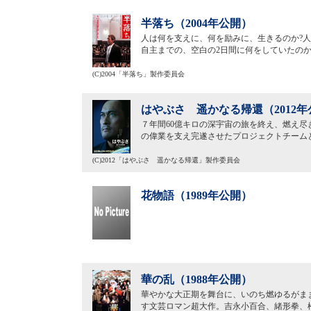
半落ち（2004年公開）
人は何を支えに、何を励みに、生きるのか?人
自主までの、空白の2日間に何をしていたの
(C)2004「半落ち」製作委員会
はやぶさ 遥かなる帰還（2012年
７年間60億キロの深宇宙の旅を終え、燃え尽
の偉業を支え完遂させたプロジェクトチーム
(C)2012「はやぶさ 遥かなる帰還」製作委員会
花物語（1989年公開）
華の乱（1988年公開）
華やかな大正期を舞台に、いのち燃ゆるがま
す文芸ロマン超大作。吉永小百合、緒形拳、