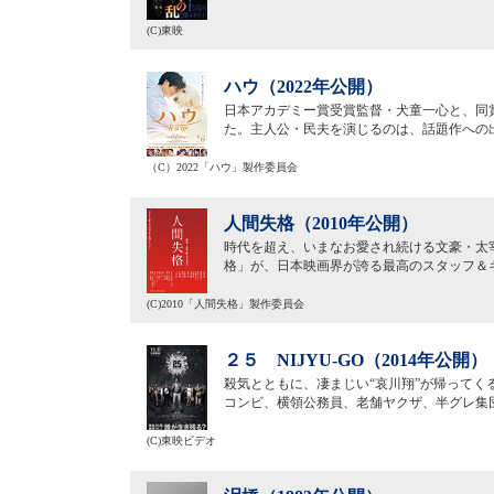
(C)東映
ハウ（2022年公開）
日本アカデミー賞受賞監督・犬童一心と、同
た。主人公・民夫を演じるのは、話題作への
（C）2022「ハウ」製作委員会
人間失格（2010年公開）
時代を超え、いまなお愛され続ける文豪・太宰
格」が、日本映画界が誇る最高のスタッフ＆
(C)2010「人間失格」製作委員会
２５ NIJYU-GO（2014年公開）
殺気とともに、凄まじい“哀川翔”が帰って
コンビ、横領公務員、老舗ヤクザ、半グレ集
(C)東映ビデオ