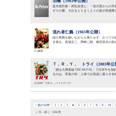
泪橋（1983年公開）
直木賞作家・村松友視と、「佐川君からの手
ずりの愛、それをとりまく人々の姿が情感豊
流れ者仁義（1965年公開）
組の再興を願いながらも果たせず、かつての
き様を、高城丈二、岡崎二朗、梅宮辰夫の顔
(C)東映
Ｔ．Ｒ．Ｙ． トライ（2003年公
「踊る大捜査線 THE MOVIE」で日本中
るのは、享楽の街・上海でお気楽に暮らす自称
(C)2003「T.R.Y.」パートナーズ
4
< 前の10件
1
2
3
5
6
7
8
9
10
（ 31 - 40 ）/ 104 件