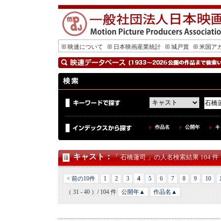
映連について
日本映画産業統計
城戸賞
米国ア
作品名
公開年
キ
キャスト
：
「 石橋蓮司 」の人名検索結果 104 件
4
< 前の10件
1
2
3
5
6
7
8
9
10
（ 31 - 40 ）/ 104 件
公開年▲
作品名▲