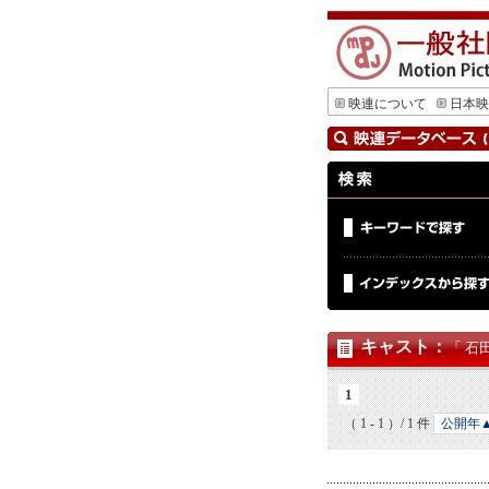
映連について
日本映
キャスト
：
「 石
1
（ 1 - 1 ）/ 1 件
公開年