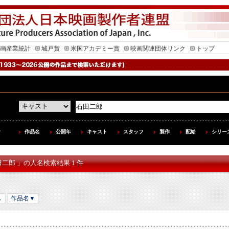
画産業統計
城戸賞
米国アカデミー賞
映画関連団体リンク
トップ
作品名
公開年
キャスト
スタッフ
製作
配給
シリー
田二郎 」の人名検索結果 1 件
▲
作品名▼