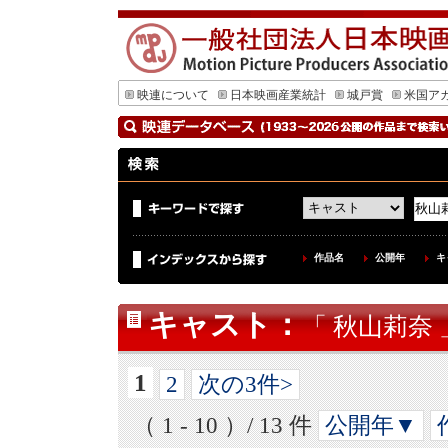
映連について
日本映画産業統計
城戸賞
米国ア
作品名
公開年
キ
キャスト
：
「 秋山莉奈 
1
2
次の3件>
（ 1 - 10 ）/ 13 件
公開年▼