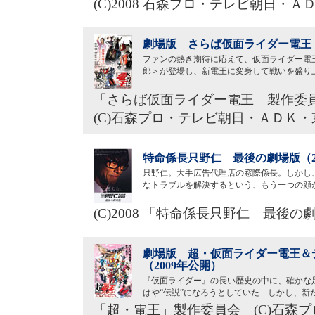
(C)2008 石森プロ・テレビ朝日・
劇場版 さらば仮面ライダー電王 
ファンの熱き期待に応えて、仮面ライダー電
郎＞が登場し、新電王に変身して戦いを盛り
「さらば仮面ライダー電王」製作委
(C)石森プロ・テレビ朝日・ＡＤＫ・
特命係長只野仁 最後の劇場版（2
只野仁。大手広告代理店の窓際係長。しかし
なトラブルを解決するという、もう一つの顔
(C)2008 「特命係長只野仁 最後
劇場版 超・仮面ライダー電王＆
（2009年公開）
『仮面ライダー』の長い歴史の中に、確かな
はや“伝説”になろうとしていた…しかし、
「超・電王」製作委員会 (C)石森