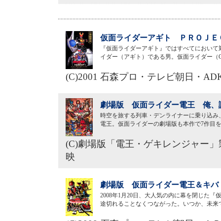
仮面ライダーアギト ＰＲＯＪＥＣ
『仮面ライダーアギト』ではすべてにおいて
イダー（アギト）である男。仮面ライダー（G
(C)2001 石森プロ・テレビ朝日・A
劇場版 仮面ライダー電王 俺、誕
時空を旅する列車・デンライナーに乗り込み
電王。仮面ライダーの劇場版も本作で7作目
(C)劇場版「電王・ゲキレンジャー」製
映
劇場版 仮面ライダー電王＆キバ 
2008年1月20日、大人気の内に幕を閉じ
途切れることなくつながった。いつか、未来