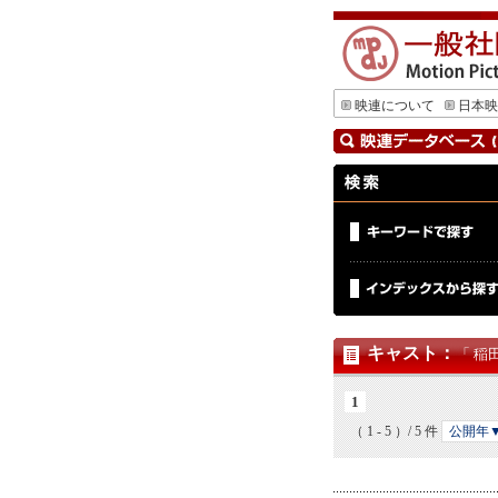
映連について
日本映
キャスト
：
「 稲
1
（ 1 - 5 ）/ 5 件
公開年