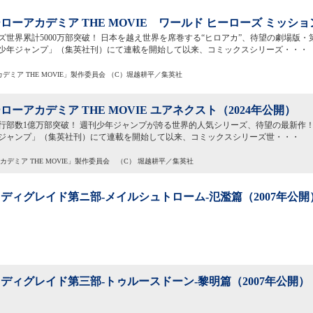
ローアカデミア THE MOVIE ワールド ヒーローズ ミッショ
ズ世界累計5000万部突破！ 日本を越え世界を席巻する“ヒロアカ”、待望の劇場版・第
少年ジャンプ」（集英社刊）にて連載を開始して以来、コミックスシリーズ・・・
カデミア THE MOVIE」製作委員会 （C）堀越耕平／集英社
ローアカデミア THE MOVIE ユアネクスト（2024年公開）
行部数1億万部突破！ 週刊少年ジャンプが誇る世界的人気シリーズ、待望の最新作！ 
ジャンプ」（集英社刊）にて連載を開始して以来、コミックスシリーズ世・・・
アカデミア THE MOVIE」製作委員会 （C） 堀越耕平／集英社
ディグレイド第ニ部-メイルシュトローム-氾濫篇（2007年公開
ディグレイド第三部-トゥルースドーン-黎明篇（2007年公開）