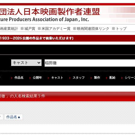
画産業統計
城戸賞
米国アカデミー賞
映画関連団体リンク
トップ
作品名
公開年
キャスト
スタッフ
製作
配給
シリー
田徹 」の人名検索結果 5 件
▼
作品名▲